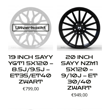
Uitverkocht
19 INCH SAYY
20 INCH
YGT1 5X120 –
SAYY NZM1
8.5J/9.5J –
5X120 –
ET35/ET40
9/10J – ET
ZWART
30/40
ZWART
€
799,00
€
949,00