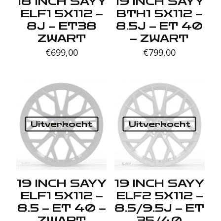
18 INCH SAYY
19 INCH SAYY
ELF1 5X112 –
BTH1 5X112 –
8J – ET38
8.5J – ET 40
ZWART
– ZWART
€
699,00
€
799,00
Uitverkocht
Uitverkocht
19 INCH SAYY
19 INCH SAYY
ELF1 5X112 –
ELF2 5X112 –
8.5 – ET 40 –
8.5/9.5J – ET
ZWART
35/40