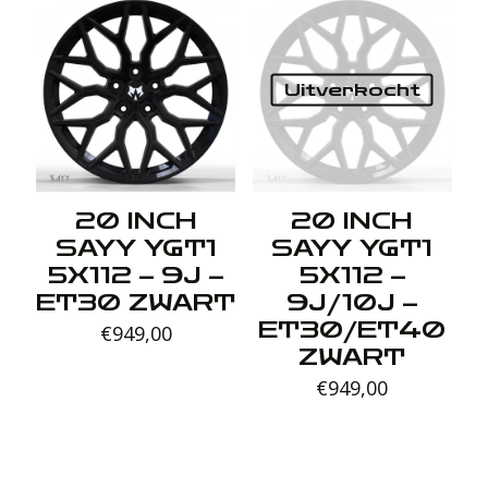
Uitverkocht
20 INCH
20 INCH
SAYY YGT1
SAYY YGT1
5X112 – 9J –
5X112 –
ET30 ZWART
9J/10J –
ET30/ET40
€
949,00
ZWART
€
949,00