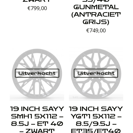
GUNMETAL
€
799,00
(ANTRACIET
GRIJS)
€
749,00
Uitverkocht
Uitverkocht
19 INCH SAYY
19 INCH SAYY
SMH1 5X112 –
YGT1 5X112 –
8.5J – ET 40
8.5/9.5J –
– ZWART
ET35/ET40