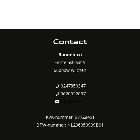
Contact
Bandenaxi
Einsteinstraat 9
6604bw wijchen
0247850347
0620022057
info@sayy.nl
KVK-nummer: 57728461
BTW-nummer: NL206050999B01