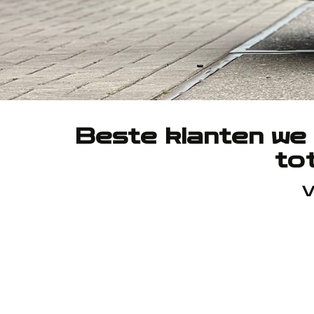
Beste klanten we z
to
V