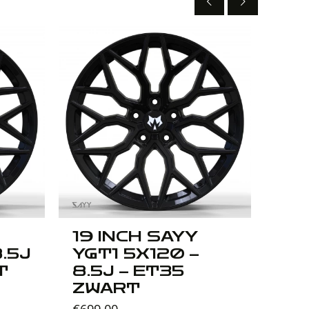
19 INCH SAYY
20
8.5J
YGT1 5X120 –
YGT
T
8.5J – ET35
ET
ZWART
€
949