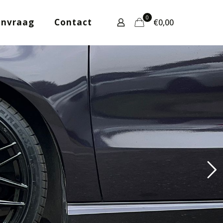
0
anvraag
Contact
€0,00