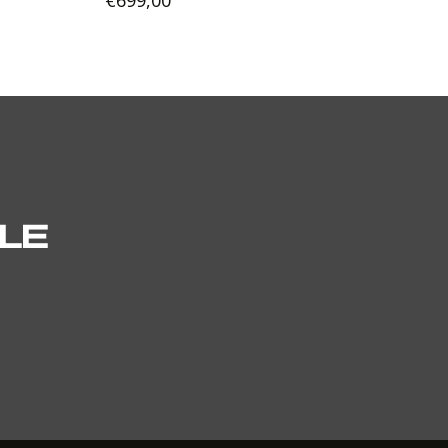
€
699,00
LE