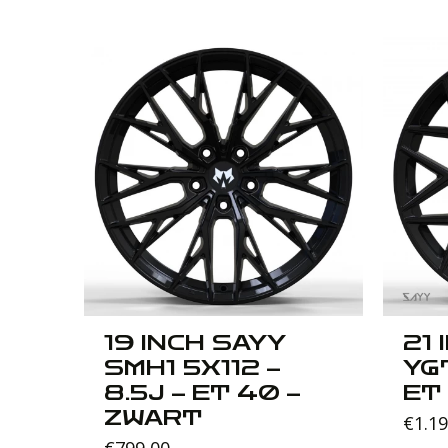
19 INCH SAYY
21
J –
SMH1 5X112 –
YGT
8.5J – ET 40 –
ET
ZWART
€
1.1