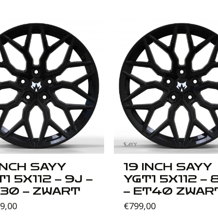
 INCH SAYY
19 INCH SAYY
1 5X112 – 9J –
YGT1 5X112 – 
 30 – ZWART
– ET40 ZWAR
99,00
€
799,00