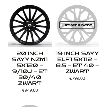
Uitverkocht
20 INCH
19 INCH SAYY
SAYY NZM1
ELF1 5X112 –
5X120 –
8.5 – ET 40 –
9/10J – ET
ZWART
30/40
€
799,00
ZWART
€
949,00