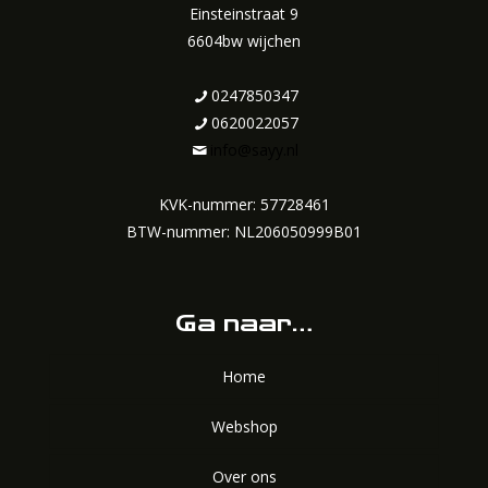
Einsteinstraat 9
6604bw wijchen
0247850347
0620022057
info@sayy.nl
KVK-nummer: 57728461
BTW-nummer: NL206050999B01
Ga naar…
Home
Webshop
Over ons
Velgen