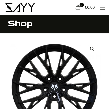
0
€0,00
Shop