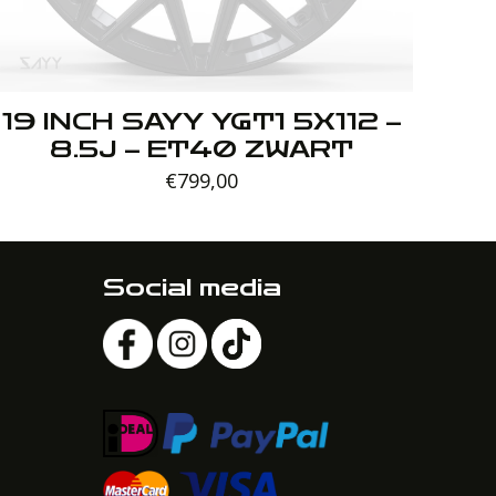
19 INCH SAYY YGT1 5X112 –
8.5J – ET40 ZWART
€
799,00
Social media