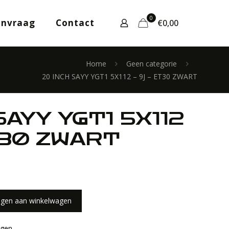
0
anvraag
Contact
€0,00
Home
Geen categorie
20 INCH SAYY YGT1 5X112 – 9J – ET30 ZWART
SAYY YGT1 5X112
T30 ZWART
gen aan winkelwagen
lgen