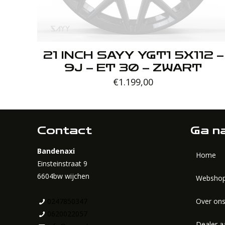
21 INCH SAYY YGT1 5X112 –
9J – ET 30 – ZWART
€
1.199,00
Contact
Ga n
Bandenaxi
Home
Einsteinstraat 9
6604bw wijchen
Websho
0247850347
Over on
Velge
0620022057
Dealer a
Acces