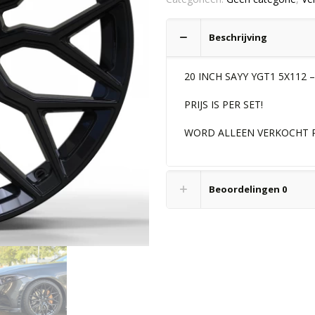
YGT1
5X112
Beschrijving
–
9J
–
20 INCH SAYY YGT1 5X112 –
ET30
PRIJS IS PER SET!
ZWART
aantal
WORD ALLEEN VERKOCHT P
Beoordelingen
0