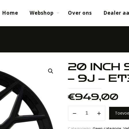
Home
Webshop
Over ons
Dealer a
20 INCH 
– 9J – E
€
949,00
20
Toevoe
INCH
SAYY
Categorieën:
Geen categorie
,
Ve