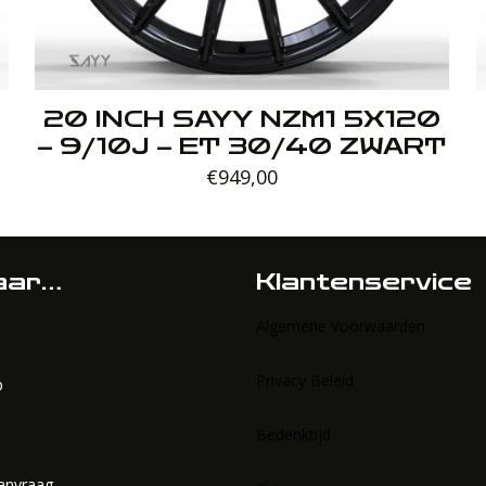
20 INCH SAYY NZM1 5X120
– 9/10J – ET 30/40 ZWART
€
949,00
aar…
Klantenservice
Algemene Voorwaarden
Privacy Beleid
p
s
n
Bedenktijd
anvraag
soires