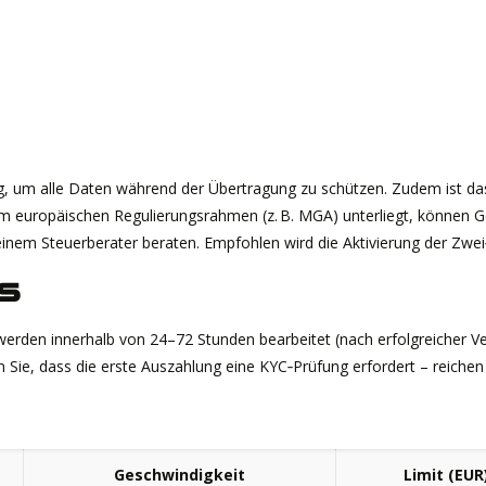
, um alle Daten während der Übertragung zu schützen. Zudem ist das 
 europäischen Regulierungsrahmen (z. B. MGA) unterliegt, können Ge
einem Steuerberater beraten. Empfohlen wird die Aktivierung der Zwei‑
s
 werden innerhalb von 24–72 Stunden bearbeitet (nach erfolgreicher 
ie, dass die erste Auszahlung eine KYC‑Prüfung erfordert – reichen S
Geschwindigkeit
Limit (EUR