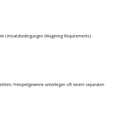
 Die Umsatzbedingungen (Wagering Requirements)
etten; Freispielgewinne unterliegen oft einem separaten