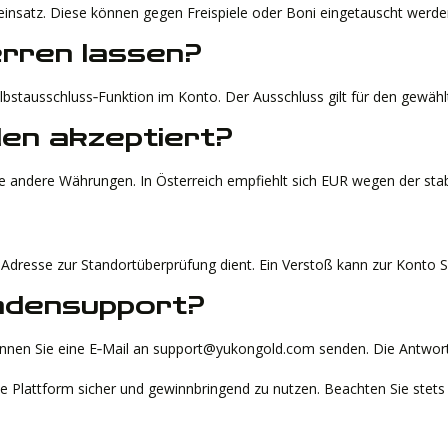
deinsatz. Diese können gegen Freispiele oder Boni eingetauscht werde
erren lassen?
elbstausschluss‑Funktion im Konto. Der Ausschluss gilt für den gewäh
en akzeptiert?
 andere Währungen. In Österreich empfiehlt sich EUR wegen der stab
-Adresse zur Standortüberprüfung dient. Ein Verstoß kann zur Konto S
undensupport?
 können Sie eine E‑Mail an support@yukongold.com senden. Die Antwor
ie Plattform sicher und gewinnbringend zu nutzen. Beachten Sie stets