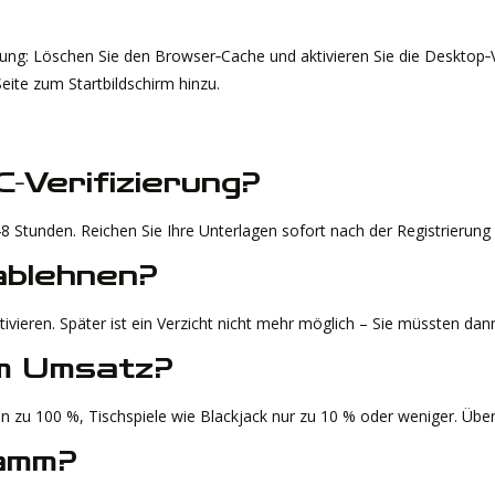
ng: Löschen Sie den Browser‑Cache und aktivieren Sie die Desktop‑Ve
eite zum Startbildschirm hinzu.
C‑Verifizierung?
 Stunden. Reichen Sie Ihre Unterlagen sofort nach der Registrierun
ablehnen?
ivieren. Später ist ein Verzicht nicht mehr möglich – Sie müssten da
um Umsatz?
hlen zu 100 %, Tischspiele wie Blackjack nur zu 10 % oder weniger. Üb
ramm?