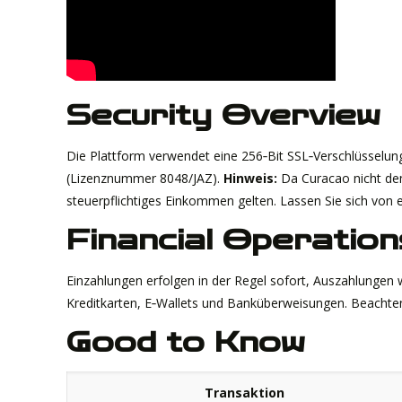
Security Overview
Die Plattform verwendet eine 256‑Bit SSL‑Verschlüsselung
(Lizenznummer 8048/JAZ).
Hinweis:
Da Curacao nicht dem
steuerpflichtiges Einkommen gelten. Lassen Sie sich von 
Financial Operation
Einzahlungen erfolgen in der Regel sofort, Auszahlungen
Kreditkarten, E‑Wallets und Banküberweisungen. Beachten S
Good to Know
Transaktion