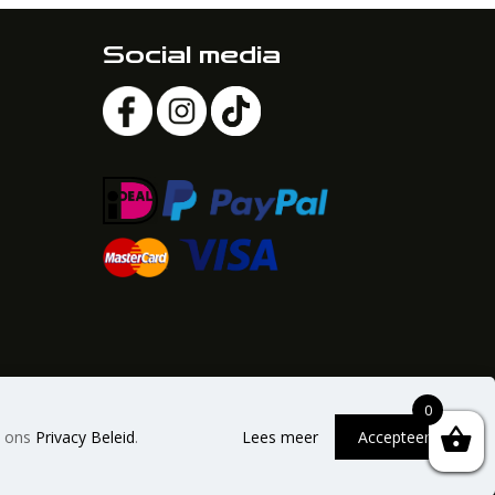
Social media
0
t ons
Privacy Beleid
.
Lees meer
Accepteer