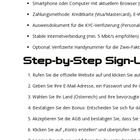
Smartphone oder Computer mit aktuellem Browser (C
Zahlungsmethode: Kreditkarte (Visa/Mastercard), E‑Wa
Ausweisdokument für die KYC‑Verifizierung (Persona
Stabile Internetverbindung (min. 5 Mbit/s empfohlen)
Optional: Verifizierte Handynummer für die Zwei‑Fakt
Step-by-Step Sign-
Rufen Sie die offizielle Website auf und klicken Sie au
Geben Sie Ihre E‑Mail-Adresse, ein Passwort und Ihr
Wählen Sie Ihr Land (Österreich) und Ihre bevorzugt
Bestätigen Sie den Bonus: Entscheiden Sie sich für d
Akzeptieren Sie die AGB und bestätigen Sie, dass Sie v
Klicken Sie auf „Konto erstellen“ und überprüfen Sie Ih