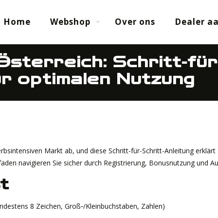
Home
Webshop
Over ons
Dealer a
sterreich: Schritt-für
ur optimalen Nutzung
bsintensiven Markt ab, und diese Schritt-für-Schritt-Anleitung erklär
itfaden navigieren Sie sicher durch Registrierung, Bonusnutzung und A
t
indestens 8 Zeichen, Groß‑/Kleinbuchstaben, Zahlen)