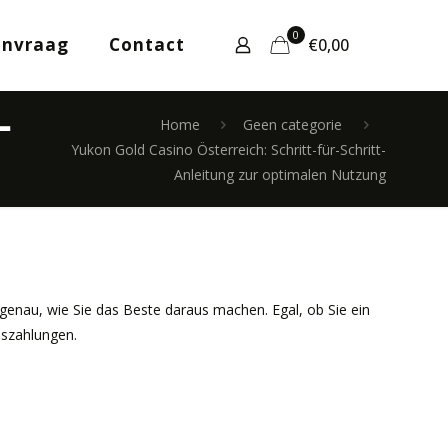
0
anvraag
Contact
€0,00
-
Home
Geen categorie
Yukon Gold Casino Österreich: Schritt-für-Schritt-
Anleitung zur optimalen Nutzung
t genau, wie Sie das Beste daraus machen. Egal, ob Sie ein
uszahlungen.