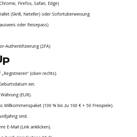
hrome, Firefox, Safari, Edge)
llet (Skrill, Neteller) oder Sofortüberweisung
lausweis oder Reisepass)
or‑Authentifizierung (2FA)
Up
f „Registrieren“ (oben rechts).
 Geburtsdatum ein.
e Währung (EUR).
as Willkommenspaket (100 % bis zu 100 € + 50 Freispiele).
olljährig sind.
re E‑Mail (Link anklicken).