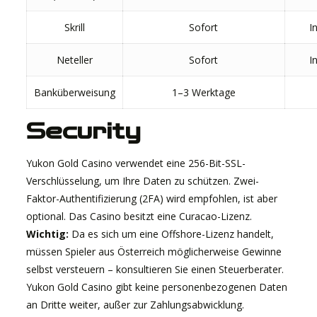
Skrill
Sofort
I
Neteller
Sofort
I
Banküberweisung
1–3 Werktage
Security
Yukon Gold Casino verwendet eine 256-Bit-SSL-
Verschlüsselung, um Ihre Daten zu schützen. Zwei-
Faktor-Authentifizierung (2FA) wird empfohlen, ist aber
optional. Das Casino besitzt eine Curacao-Lizenz.
Wichtig:
Da es sich um eine Offshore-Lizenz handelt,
müssen Spieler aus Österreich möglicherweise Gewinne
selbst versteuern – konsultieren Sie einen Steuerberater.
Yukon Gold Casino gibt keine personenbezogenen Daten
an Dritte weiter, außer zur Zahlungsabwicklung.