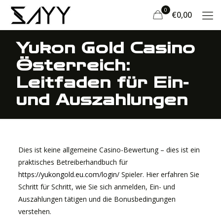
0
€0,00
Yukon Gold Casino
Österreich:
Leitfaden für Ein-
und Auszahlungen
Dies ist keine allgemeine Casino-Bewertung – dies ist ein
praktisches Betreiberhandbuch für
https://yukongold.eu.com/login/
Spieler. Hier erfahren Sie
Schritt für Schritt, wie Sie sich anmelden, Ein- und
Auszahlungen tätigen und die Bonusbedingungen
verstehen.