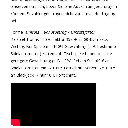
einsetzen müssen, bevor Sie eine Auszahlung beantragen
können. Einzahlungen tragen nicht zur Umsatzbedingung
bei.
Formel:
Umsatz = Bonusbetrag × Umsatzfaktor
Beispiel: Bonus 100 €, Faktor 35x → 3.500 € Umsatz.
Wichtig: Nur Spiele mit 100% Gewichtung (z. B. bestimmte
Spielautomaten) zählen voll. Tischspiele haben oft eine
geringere Gewichtung (z. B. 10%). Setzen Sie 100 € an
Spielautomaten ein → 100 € Fortschritt. Setzen Sie 100 €
an Blackjack → nur 10 € Fortschritt.