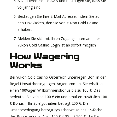
Akzeptieren Sie die AGB und bestätigen Sie, dass Sie
volljährig sind.
Bestätigen Sie Ihre E-Mail-Adresse, indem Sie auf
den Link klicken, den Sie von Yukon Gold Casino
erhalten.
Melden Sie sich mit Ihren Zugangsdaten an – der
Yukon Gold Casino Login ist ab sofort möglich.
How Wagering
Works
Bei Yukon Gold Casino Österreich unterliegen Boni in der
Regel Umsatzbedingungen. Angenommen, Sie erhalten
einen 100%igen Willkommensbonus bis zu 100 €. Das
bedeutet: Sie zahlen 100 € ein und erhalten zusätzlich 100
€ Bonus – Ihr Spielguthaben beträgt 200 €. Die
Umsatzbedingung beträgt typischerweise das 35-fache
des Bonusbetrags. Also: 100 € × 35 = 3.500 €, die Sie