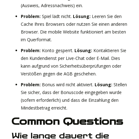
(Ausweis, Adressnachweis) ein.
Problem:
Spiel lädt nicht.
Lösung:
Leeren Sie den
Cache Ihres Browsers oder nutzen Sie einen anderen
Browser. Die mobile Website funktioniert am besten
im Querformat.
Problem:
Konto gesperrt.
Lösung:
Kontaktieren Sie
den Kundendienst per Live-Chat oder E-Mail. Dies
kann aufgrund von Sicherheitsüberprüfungen oder
Verstößen gegen die AGB geschehen.
Problem:
Bonus wird nicht aktiviert.
Lösung:
Stellen
Sie sicher, dass der Bonuscode eingegeben wurde
(sofern erforderlich) und dass die Einzahlung den
Mindestbetrag erreicht.
Common Questions
Wie lange dauert die