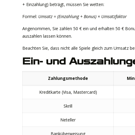
+ Einzahlung) beträgt, müssen Sie wetten:
Formel:
Umsatz = (Einzahlung + Bonus) × Umsatzfaktor
Angenommen, Sie zahlen 50 € ein und erhalten 50 € Bonus.
auszahlen lassen können.
Beachten Sie, dass nicht alle Spiele gleich zum Umsatz b
Ein- und Auszahlung
Zahlungsmethode
Min
Kreditkarte (Visa, Mastercard)
Skrill
Neteller
Banküberweisung