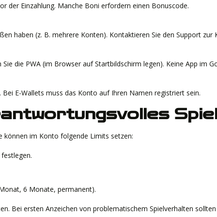
vor der Einzahlung. Manche Boni erfordern einen Bonuscode.
ßen haben (z. B. mehrere Konten). Kontaktieren Sie den Support zur 
ie die PWA (im Browser auf Startbildschirm legen). Keine App im Go
 Bei E-Wallets muss das Konto auf Ihren Namen registriert sein.
antwortungsvolles Spie
ie können im Konto folgende Limits setzen:
 festlegen.
 Monat, 6 Monate, permanent).
ten. Bei ersten Anzeichen von problematischem Spielverhalten sollten 