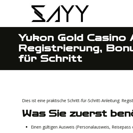
Yukon Gold Casino A
Registrierung, Bonu
für Schritt
Dies ist eine praktische Schritt-für-Schritt-Anleitung: Reg
Was Sie zuerst ben
Einen gültigen Ausweis (Personalausweis, Reisepass od