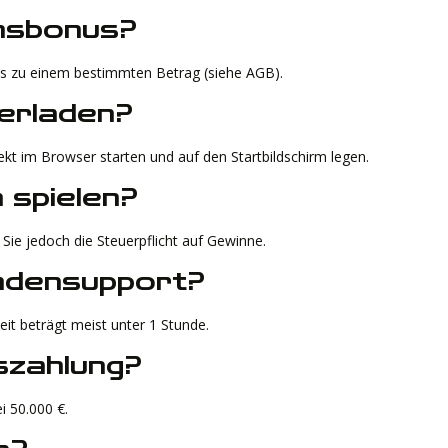
ensbonus?
bis zu einem bestimmten Betrag (siehe AGB).
terladen?
rekt im Browser starten und auf den Startbildschirm legen.
 spielen?
 Sie jedoch die Steuerpflicht auf Gewinne.
undensupport?
eit beträgt meist unter 1 Stunde.
szahlung?
i 50.000 €.