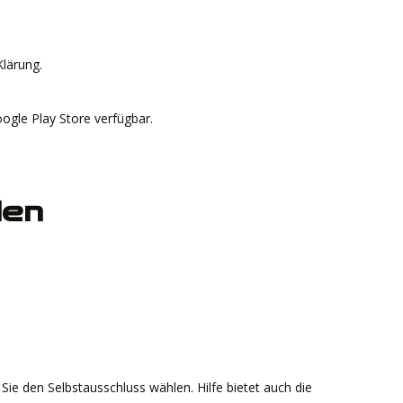
Klärung.
ogle Play Store verfügbar.
len
Sie den Selbstausschluss wählen. Hilfe bietet auch die