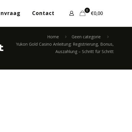
0
anvraag
Contact
€0,00
Home
Geen categorie
Yukon Gold Casino Anleitung: Registrierung, Bonus,
t
Auszahlung – Schritt für Schritt