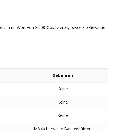
etten im Wert von 3.000 € platzieren, bevor Sie Gewinne
.
Gebühren
Keine
Keine
Keine
Möglicherweise Bankgebühren