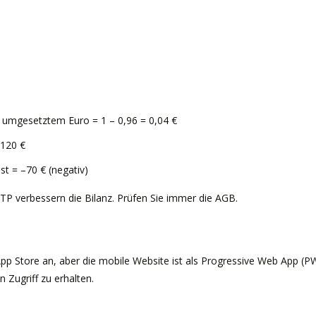
o umgesetztem Euro = 1 – 0,96 = 0,04 €
 120 €
t = –70 € (negativ)
P verbessern die Bilanz. Prüfen Sie immer die AGB.
pp Store an, aber die mobile Website ist als Progressive Web App (P
 Zugriff zu erhalten.