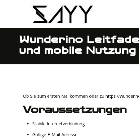
Wunderino Leitfade
und mobile Nutzung
Ob Sie zum ersten Mal kommen oder zu
https://wunderi
Voraussetzungen
Stabile Internetverbindung
Gültige E-Mail-Adresse