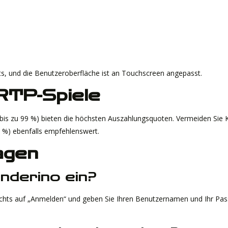
ts, und die Benutzeroberfläche ist an Touchscreen angepasst.
 RTP-Spiele
bis zu 99 %) bieten die höchsten Auszahlungsquoten. Vermeiden Sie K
,5 %) ebenfalls empfehlenswert.
agen
underino ein?
echts auf „Anmelden“ und geben Sie Ihren Benutzernamen und Ihr Pas