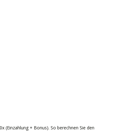
0x (Einzahlung + Bonus). So berechnen Sie den