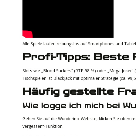
Alle Spiele laufen reibungslos auf Smartphones und Table
Profi-Tipps: Beste
Slots wie „Blood Suckers“ (RTP 98 %) oder „Mega Joker“ (
Tischspielen ist Blackjack mit optimaler Strategie (ca. 99
Häufig gestellte Fr
Wie logge ich mich bei W
Gehen Sie auf die Wunderino-Website, klicken Sie oben r
vergessen“-Funktion.