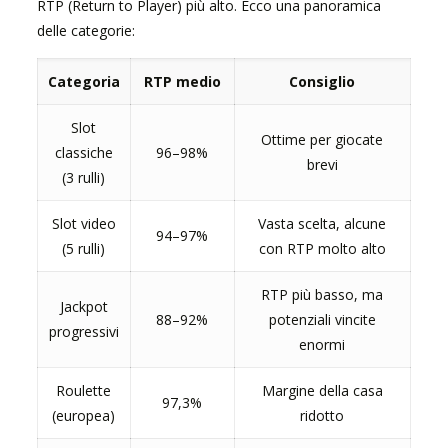
RTP (Return to Player) più alto. Ecco una panoramica
delle categorie:
Categoria
RTP medio
Consiglio
Slot
Ottime per giocate
classiche
96–98%
brevi
(3 rulli)
Slot video
Vasta scelta, alcune
94–97%
(5 rulli)
con RTP molto alto
RTP più basso, ma
Jackpot
88–92%
potenziali vincite
progressivi
enormi
Roulette
Margine della casa
97,3%
(europea)
ridotto