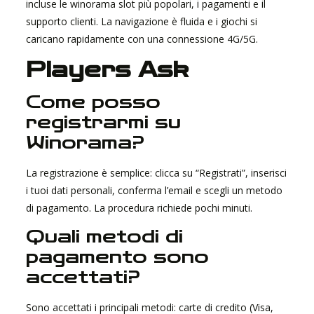
incluse le winorama slot più popolari, i pagamenti e il
supporto clienti. La navigazione è fluida e i giochi si
caricano rapidamente con una connessione 4G/5G.
Players Ask
Come posso
registrarmi su
Winorama?
La registrazione è semplice: clicca su “Registrati”, inserisci
i tuoi dati personali, conferma l’email e scegli un metodo
di pagamento. La procedura richiede pochi minuti.
Quali metodi di
pagamento sono
accettati?
Sono accettati i principali metodi: carte di credito (Visa,