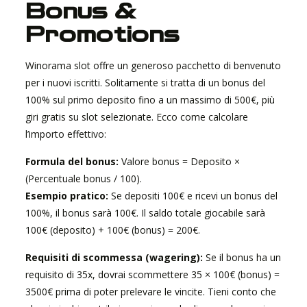
Bonus &
Promotions
Winorama slot offre un generoso pacchetto di benvenuto
per i nuovi iscritti. Solitamente si tratta di un bonus del
100% sul primo deposito fino a un massimo di 500€, più
giri gratis su slot selezionate. Ecco come calcolare
l’importo effettivo:
Formula del bonus:
Valore bonus = Deposito ×
(Percentuale bonus / 100).
Esempio pratico:
Se depositi 100€ e ricevi un bonus del
100%, il bonus sarà 100€. Il saldo totale giocabile sarà
100€ (deposito) + 100€ (bonus) = 200€.
Requisiti di scommessa (wagering):
Se il bonus ha un
requisito di 35x, dovrai scommettere 35 × 100€ (bonus) =
3500€ prima di poter prelevare le vincite. Tieni conto che