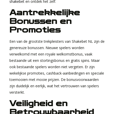
shakebet
en ontdek het zelf.
Aantrekkelijke
Bonussen en
Promoties
Een van de grootste trekpleisters van Shakebet NL zijn de
genereuze bonussen. Nieuwe spelers worden
verwelkomd met een royale welkomstbonus, vaak
bestaande uit een stortingsbonus en gratis spins. Maar
ook bestaande spelers worden niet vergeten. Er zijn
wekelijkse promoties, cashback-aanbiedingen en speciale
toernooien met mooie prijzen. De bonusvoorwaarden
zijn duidelijk en eerlijk, wat het vertrouwen van spelers
versterkt.
Veiligheid en
Betrouwbaarheid