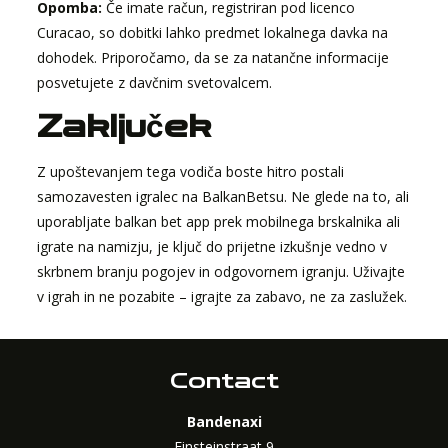
Opomba:
Če imate račun, registriran pod licenco
Curacao, so dobitki lahko predmet lokalnega davka na
dohodek. Priporočamo, da se za natančne informacije
posvetujete z davčnim svetovalcem.
Zaključek
Z upoštevanjem tega vodiča boste hitro postali
samozavesten igralec na BalkanBetsu. Ne glede na to, ali
uporabljate balkan bet app prek mobilnega brskalnika ali
igrate na namizju, je ključ do prijetne izkušnje vedno v
skrbnem branju pogojev in odgovornem igranju. Uživajte
v igrah in ne pozabite – igrajte za zabavo, ne za zaslužek.
Contact
Bandenaxi
Einsteinstraat 9