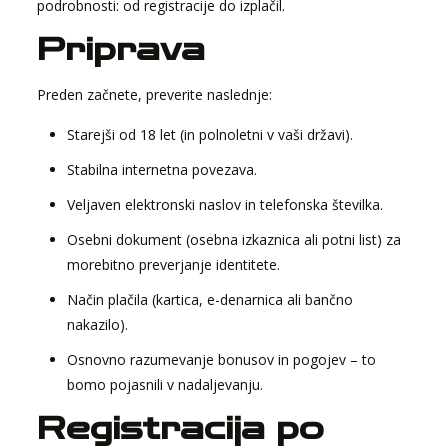
podrobnosti: od registracije do izplačil.
Priprava
Preden začnete, preverite naslednje:
Starejši od 18 let (in polnoletni v vaši državi).
Stabilna internetna povezava.
Veljaven elektronski naslov in telefonska številka.
Osebni dokument (osebna izkaznica ali potni list) za
morebitno preverjanje identitete.
Način plačila (kartica, e-denarnica ali bančno
nakazilo).
Osnovno razumevanje bonusov in pogojev – to
bomo pojasnili v nadaljevanju.
Registracija po