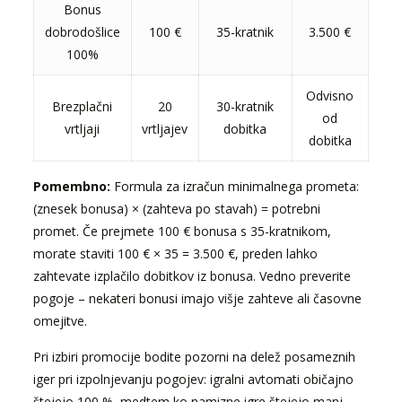
Bonus
dobrodošlice
100 €
35-kratnik
3.500 €
100%
Odvisno
Brezplačni
20
30-kratnik
od
vrtljaji
vrtljajev
dobitka
dobitka
Pomembno:
Formula za izračun minimalnega prometa:
(znesek bonusa) × (zahteva po stavah) = potrebni
promet. Če prejmete 100 € bonusa s 35-kratnikom,
morate staviti 100 € × 35 = 3.500 €, preden lahko
zahtevate izplačilo dobitkov iz bonusa. Vedno preverite
pogoje – nekateri bonusi imajo višje zahteve ali časovne
omejitve.
Pri izbiri promocije bodite pozorni na delež posameznih
iger pri izpolnjevanju pogojev: igralni avtomati običajno
štejejo 100 %, medtem ko namizne igre štejejo manj.