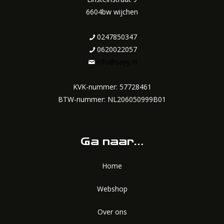
6604bw wijchen
0247850347
0620022057
info@sayy.nl
KVK-nummer: 57728461
BTW-nummer: NL206050999B01
Ga naar…
Home
Webshop
Over ons
Velgen