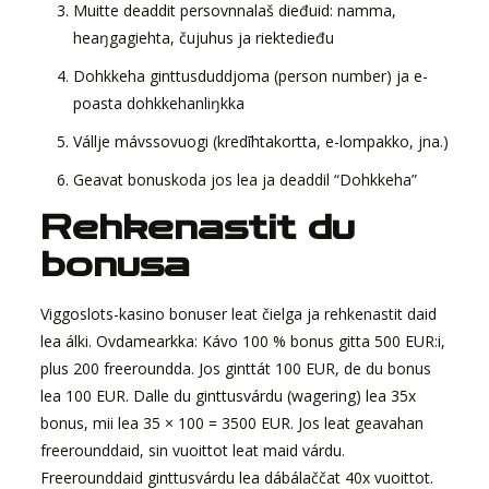
Muitte deaddit persovnnalaš dieđuid: namma,
heaŋgagiehta, čujuhus ja riektedieđu
Dohkkeha ginttusduddjoma (person number) ja e-
poasta dohkkehanliŋkka
Vállje mávssovuogi (kredīhtakortta, e-lompakko, jna.)
Geavat bonuskoda jos lea ja deaddil “Dohkkeha”
Rehkenastit du
bonusa
Viggoslots-kasino bonuser leat čielga ja rehkenastit daid
lea álki. Ovdamearkka: Kávo 100 % bonus gitta 500 EUR:i,
plus 200 freeroundda. Jos ginttát 100 EUR, de du bonus
lea 100 EUR. Dalle du ginttusvárdu (wagering) lea 35x
bonus, mii lea 35 × 100 = 3500 EUR. Jos leat geavahan
freerounddaid, sin vuoittot leat maid várdu.
Freerounddaid ginttusvárdu lea dábálaččat 40x vuoittot.