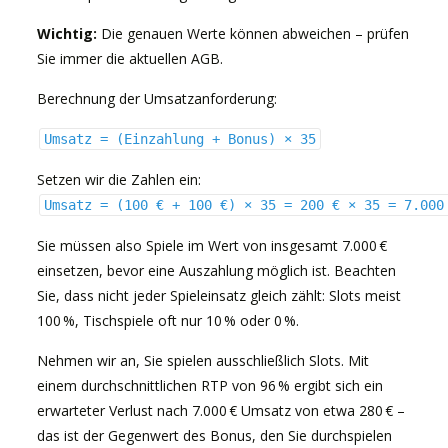
Wichtig:
Die genauen Werte können abweichen – prüfen
Sie immer die aktuellen AGB.
Berechnung der Umsatzanforderung:
Umsatz = (Einzahlung + Bonus) × 35
Setzen wir die Zahlen ein:
Umsatz = (100 € + 100 €) × 35 = 200 € × 35 = 7.000
Sie müssen also Spiele im Wert von insgesamt 7.000 €
einsetzen, bevor eine Auszahlung möglich ist. Beachten
Sie, dass nicht jeder Spieleinsatz gleich zählt: Slots meist
100 %, Tischspiele oft nur 10 % oder 0 %.
Nehmen wir an, Sie spielen ausschließlich Slots. Mit
einem durchschnittlichen RTP von 96 % ergibt sich ein
erwarteter Verlust nach 7.000 € Umsatz von etwa 280 € –
das ist der Gegenwert des Bonus, den Sie durchspielen