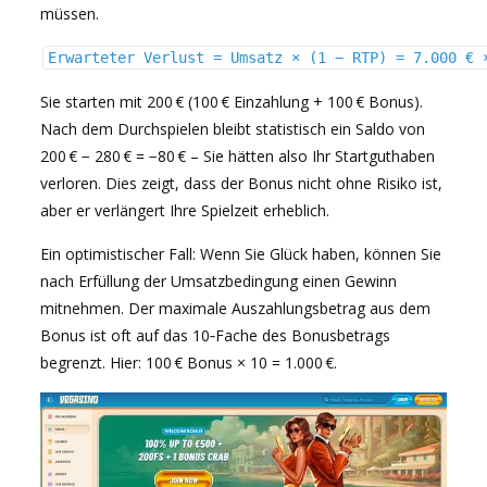
müssen.
Erwarteter Verlust = Umsatz × (1 − RTP) = 7.000 € 
Sie starten mit 200 € (100 € Einzahlung + 100 € Bonus).
Nach dem Durchspielen bleibt statistisch ein Saldo von
200 € − 280 € = −80 € – Sie hätten also Ihr Startguthaben
verloren. Dies zeigt, dass der Bonus nicht ohne Risiko ist,
aber er verlängert Ihre Spielzeit erheblich.
Ein optimistischer Fall: Wenn Sie Glück haben, können Sie
nach Erfüllung der Umsatzbedingung einen Gewinn
mitnehmen. Der maximale Auszahlungsbetrag aus dem
Bonus ist oft auf das 10‑Fache des Bonusbetrags
begrenzt. Hier: 100 € Bonus × 10 = 1.000 €.