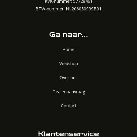
KVK-nummer: 57728461
BTW-nummer: NL206050999B01
Ga naar…
Home
Webshop
Over ons
Velgen
Dealer aanvraag
Accessoires
Contact
Hoodies
Caps
Klantenservice
Stickers