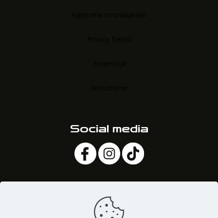
Algemene Voorwaarden
Wandpanelen
Privacy Beleid
Bedenktijd
Retourneren
Social media