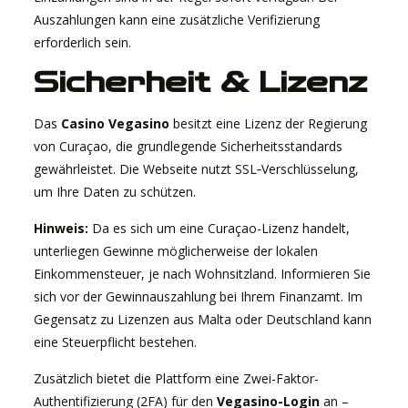
Auszahlungen kann eine zusätzliche Verifizierung
erforderlich sein.
Sicherheit & Lizenz
Das
Casino Vegasino
besitzt eine Lizenz der Regierung
von Curaçao, die grundlegende Sicherheitsstandards
gewährleistet. Die Webseite nutzt SSL‑Verschlüsselung,
um Ihre Daten zu schützen.
Hinweis:
Da es sich um eine Curaçao-Lizenz handelt,
unterliegen Gewinne möglicherweise der lokalen
Einkommensteuer, je nach Wohnsitzland. Informieren Sie
sich vor der Gewinnauszahlung bei Ihrem Finanzamt. Im
Gegensatz zu Lizenzen aus Malta oder Deutschland kann
eine Steuerpflicht bestehen.
Zusätzlich bietet die Plattform eine Zwei-Faktor-
Authentifizierung (2FA) für den
Vegasino-Login
an –