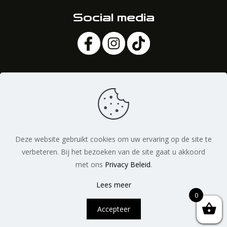
Social media
Deze website gebruikt cookies om uw ervaring op de site te
verbeteren. Bij het bezoeken van de site gaat u akkoord
met ons
Privacy Beleid
.
Lees meer
© SAYY. Alle rechten voorbehouden. | Webdesign:
0
Chuck's Webdesign
Accepteer
Hoe kan ik je helpen?