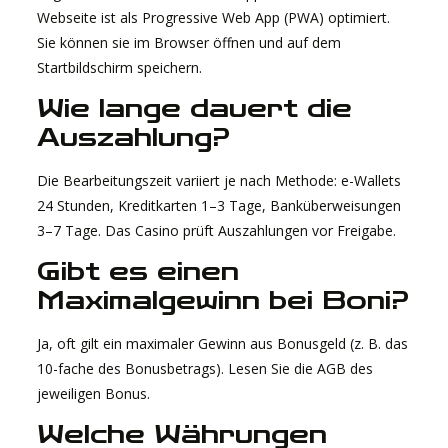
Webseite ist als Progressive Web App (PWA) optimiert.
Sie können sie im Browser öffnen und auf dem
Startbildschirm speichern.
Wie lange dauert die
Auszahlung?
Die Bearbeitungszeit variiert je nach Methode: e-Wallets
24 Stunden, Kreditkarten 1–3 Tage, Banküberweisungen
3–7 Tage. Das Casino prüft Auszahlungen vor Freigabe.
Gibt es einen
Maximalgewinn bei Boni?
Ja, oft gilt ein maximaler Gewinn aus Bonusgeld (z. B. das
10-fache des Bonusbetrags). Lesen Sie die AGB des
jeweiligen Bonus.
Welche Währungen