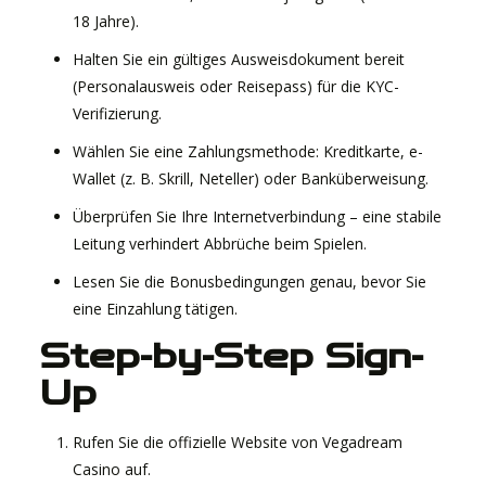
18 Jahre).
Halten Sie ein gültiges Ausweisdokument bereit
(Personalausweis oder Reisepass) für die KYC-
Verifizierung.
Wählen Sie eine Zahlungsmethode: Kreditkarte, e-
Wallet (z. B. Skrill, Neteller) oder Banküberweisung.
Überprüfen Sie Ihre Internetverbindung – eine stabile
Leitung verhindert Abbrüche beim Spielen.
Lesen Sie die Bonusbedingungen genau, bevor Sie
eine Einzahlung tätigen.
Step-by-Step Sign-
Up
Rufen Sie die offizielle Website von Vegadream
Casino auf.