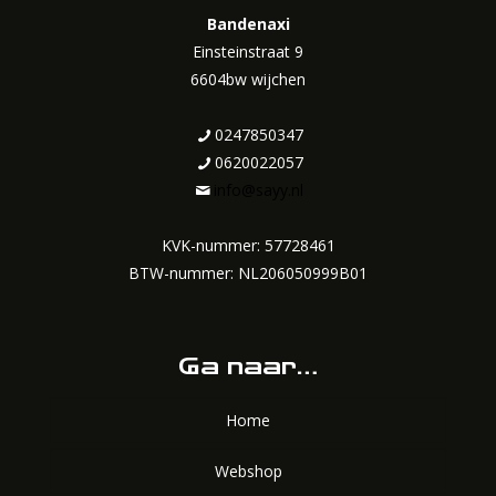
Bandenaxi
Einsteinstraat 9
6604bw wijchen
0247850347
0620022057
info@sayy.nl
KVK-nummer: 57728461
BTW-nummer: NL206050999B01
Ga naar…
Home
Webshop