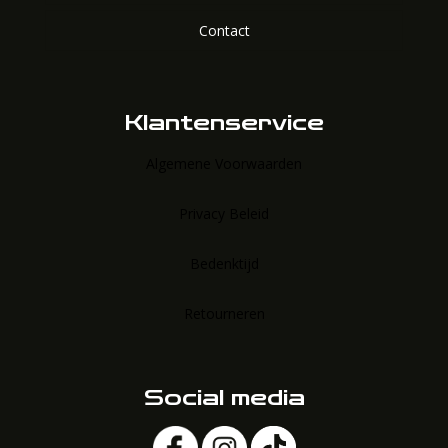
Contact
Hoodies
Caps
Klantenservice
Stickers
Algemene Voorwaarden
Wandpanelen
Privacy Beleid
Bedenktijd
Retourneren
Social media