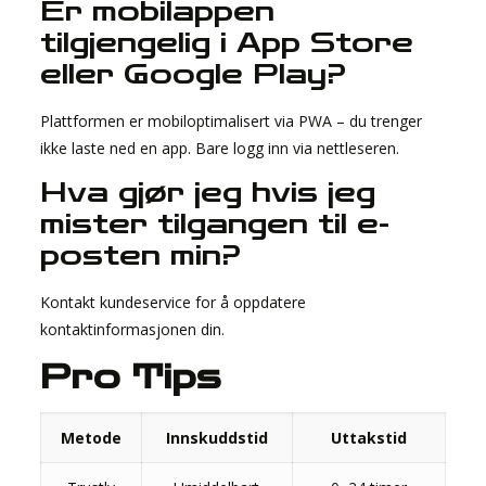
Er mobilappen
tilgjengelig i App Store
eller Google Play?
Plattformen er mobiloptimalisert via PWA – du trenger
ikke laste ned en app. Bare logg inn via nettleseren.
Hva gjør jeg hvis jeg
mister tilgangen til e-
posten min?
Kontakt kundeservice for å oppdatere
kontaktinformasjonen din.
Pro Tips
Metode
Innskuddstid
Uttakstid