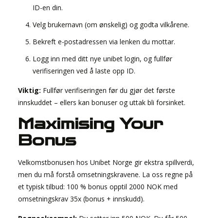
ID-en din.
Velg brukernavn (om ønskelig) og godta vilkårene.
Bekreft e-postadressen via lenken du mottar.
Logg inn med ditt nye unibet login, og fullfør
verifiseringen ved å laste opp ID.
Viktig:
Fullfør verifiseringen før du gjør det første
innskuddet – ellers kan bonuser og uttak bli forsinket.
Maximising Your
Bonus
Velkomstbonusen hos Unibet Norge gir ekstra spillverdi,
men du må forstå omsetningskravene. La oss regne på
et typisk tilbud: 100 % bonus opptil 2000 NOK med
omsetningskrav 35x (bonus + innskudd).