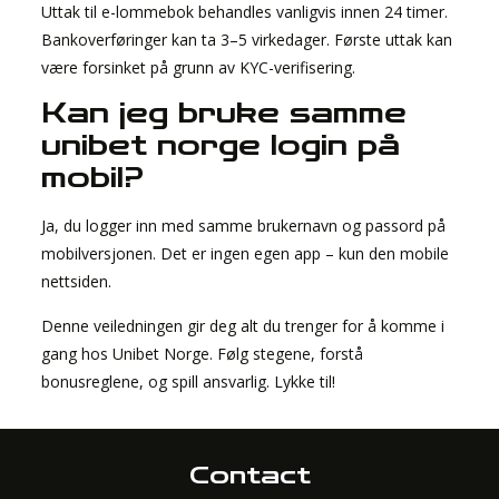
Uttak til e-lommebok behandles vanligvis innen 24 timer.
Bankoverføringer kan ta 3–5 virkedager. Første uttak kan
være forsinket på grunn av KYC-verifisering.
Kan jeg bruke samme
unibet norge login på
mobil?
Ja, du logger inn med samme brukernavn og passord på
mobilversjonen. Det er ingen egen app – kun den mobile
nettsiden.
Denne veiledningen gir deg alt du trenger for å komme i
gang hos Unibet Norge. Følg stegene, forstå
bonusreglene, og spill ansvarlig. Lykke til!
Contact