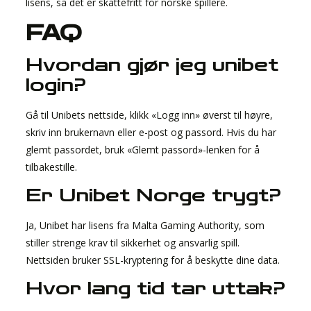
lisens, så det er skattefritt for norske spillere.
FAQ
Hvordan gjør jeg unibet
login?
Gå til Unibets nettside, klikk «Logg inn» øverst til høyre,
skriv inn brukernavn eller e-post og passord. Hvis du har
glemt passordet, bruk «Glemt passord»-lenken for å
tilbakestille.
Er Unibet Norge trygt?
Ja, Unibet har lisens fra Malta Gaming Authority, som
stiller strenge krav til sikkerhet og ansvarlig spill.
Nettsiden bruker SSL-kryptering for å beskytte dine data.
Hvor lang tid tar uttak?