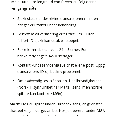
Hvis et uttak tar lengre tid enn forventet, følg denne
fremgangsmåten:
Sjekk status under «Mine transaksjoner» – noen
ganger er uttaket under behandling.
Bekreft at all verifisering er fullført (KYC). Uten
fullført ID-sjekk kan uttak bli stoppet.
For e-lommebøker: vent 24–48 timer. For
bankoverføringer: 3–5 virkedager.
Kontakt kundeservice via live chat eller e-post. Oppgi
transaksjons-ID og beskriv problemet.
Om nødvendig, eskalér saken til spillmyndighetene
(Norsk Tilsyn? Unibet har Malta-lisens, men norske
spillere kan kontakte MGA).
Merk:
Hvis du spiller under Curacao-lisens, er gevinster
skattepliktige i Norge. Unibet Norge opererer under MGA-