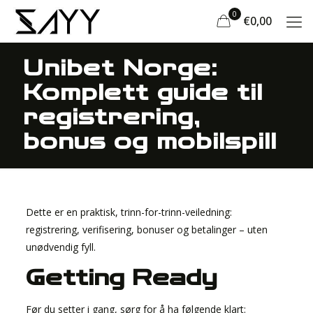
0
€0,00
Unibet Norge:
Komplett guide til
registrering,
bonus og mobilspill
Dette er en praktisk, trinn-for-trinn-veiledning:
registrering, verifisering, bonuser og betalinger – uten
unødvendig fyll.
Getting Ready
Før du setter i gang, sørg for å ha følgende klart: