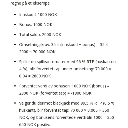
regne på et eksempel:
Innskudd: 1000 NOK
Bonus: 1000 NOK
Total saldo: 2000 NOK
Omsetningskrav: 35 × (innskudd + bonus) = 35 ×
2000 = 70 000 NOK
Spiller du spilleautomater med 96 % RTP (huskanten
4 %), blir forventet tap under omsetning: 70 000 ×
0,04 = 2800 NOK
Forventet verdi av bonusen: 1000 NOK (bonus) –
2800 NOK (forventet tap) = -1800 NOK
Velger du derimot blackjack med 99,5 % RTP (0,5 %
huskant), blir forventet tap: 70 000 × 0,005 = 350
NOK, og bonusens forventede verdi blir 1000 – 350 =
650 NOK positiv.