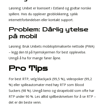
Løsning: Unibet er lisensiert i Estland og godtar norske
spillere. Hvis du opplever geoblokkering, sjekk
internettforbindelsen eller kontakt support.
Problem: Dårlig ytelse
på mobil
Løsning: Bruk Unibets mobiloptimaliserte nettside (PWA)
– legg den til på hjemskjermen for best opplevelse.
Unngå å ha for mange faner åpne.
Pro Tips
For best RTP, velg blackjack (99,5 %), videopoker (99,2
%) eller spilleautomater med høy RTP som Blood
Suckers (98 %). Unngå keno og skrapelodd som ofte har
RTP under 90 %. Les alltid spillbeskrivelsen for å se RTP –
det er din beste venn.