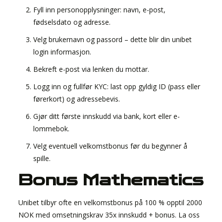
Fyll inn personopplysninger: navn, e-post,
fødselsdato og adresse.
Velg brukernavn og passord – dette blir din unibet
login informasjon.
Bekreft e-post via lenken du mottar.
Logg inn og fullfør KYC: last opp gyldig ID (pass eller
førerkort) og adressebevis.
Gjør ditt første innskudd via bank, kort eller e-
lommebok.
Velg eventuell velkomstbonus før du begynner å
spille.
Bonus Mathematics
Unibet tilbyr ofte en velkomstbonus på 100 % opptil 2000
NOK med omsetningskrav 35x innskudd + bonus. La oss