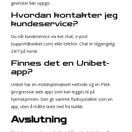
gevinster bør oppgis.
Hvordan kontakter jeg
kundeservice?
Du når kundeservice via live chat, e-post
(support@unibet.com) eller telefon. Chat er tilgjengelig
24/7 på norsk.
Finnes det en Unibet-
app?
Unibet har en mobiloptimalisert nettside og en PWA
(progressive web app) som kan legges til på
hjemskjermen. Den gir samme funksjonalitet som en
app, uten å måtte laste ned fra butikk.
Avslutning