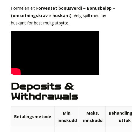
Formelen er:
Forventet bonusverdi = Bonusbeløp −
(omsetningskrav × huskant)
. Velg spill med lav
huskant for best mulig utbytte.
Deposits &
Withdrawals
Min.
Maks.
Behandling
Betalingsmetode
innskudd
innskudd
uttak