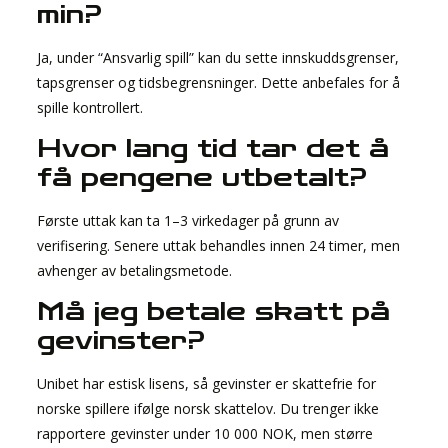
min?
Ja, under “Ansvarlig spill” kan du sette innskuddsgrenser,
tapsgrenser og tidsbegrensninger. Dette anbefales for å
spille kontrollert.
Hvor lang tid tar det å
få pengene utbetalt?
Første uttak kan ta 1–3 virkedager på grunn av
verifisering. Senere uttak behandles innen 24 timer, men
avhenger av betalingsmetode.
Må jeg betale skatt på
gevinster?
Unibet har estisk lisens, så gevinster er skattefrie for
norske spillere ifølge norsk skattelov. Du trenger ikke
rapportere gevinster under 10 000 NOK, men større