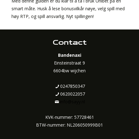
Med denne guiden er du klar til å ta i bruk Unibet på en
smart måte. Husk å lese bonusvilkår nøye, velg spill med
høy RTP, og spill ansvarlig. Nyt spillingen!
Contact
Bandenaxi
Einsteinstraat 9
6604bw wijchen
0247850347
0620022057
info@sayy.nl
KVK-nummer: 57728461
BTW-nummer: NL206050999B01