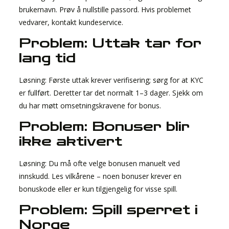
brukernavn. Prøv å nullstille passord. Hvis problemet
vedvarer, kontakt kundeservice.
Problem: Uttak tar for
lang tid
Løsning: Første uttak krever verifisering; sørg for at KYC
er fullført. Deretter tar det normalt 1–3 dager. Sjekk om
du har møtt omsetningskravene for bonus.
Problem: Bonuser blir
ikke aktivert
Løsning: Du må ofte velge bonusen manuelt ved
innskudd. Les vilkårene – noen bonuser krever en
bonuskode eller er kun tilgjengelig for visse spill.
Problem: Spill sperret i
Norge