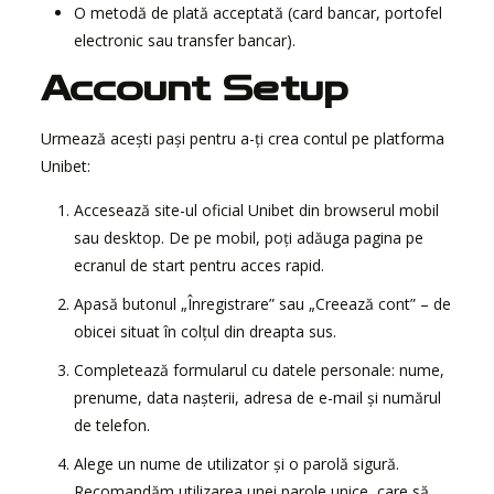
O metodă de plată acceptată (card bancar, portofel
electronic sau transfer bancar).
Account Setup
Urmează acești pași pentru a-ți crea contul pe platforma
Unibet:
Accesează site-ul oficial Unibet din browserul mobil
sau desktop. De pe mobil, poți adăuga pagina pe
ecranul de start pentru acces rapid.
Apasă butonul „Înregistrare” sau „Creează cont” – de
obicei situat în colțul din dreapta sus.
Completează formularul cu datele personale: nume,
prenume, data nașterii, adresa de e-mail și numărul
de telefon.
Alege un nume de utilizator și o parolă sigură.
Recomandăm utilizarea unei parole unice, care să