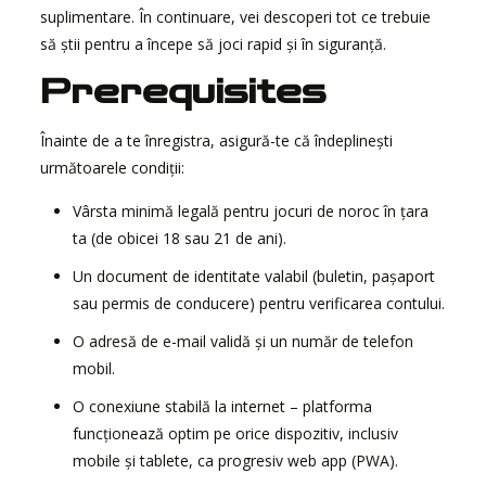
suplimentare. În continuare, vei descoperi tot ce trebuie
să știi pentru a începe să joci rapid și în siguranță.
Prerequisites
Înainte de a te înregistra, asigură-te că îndeplinești
următoarele condiții:
Vârsta minimă legală pentru jocuri de noroc în țara
ta (de obicei 18 sau 21 de ani).
Un document de identitate valabil (buletin, pașaport
sau permis de conducere) pentru verificarea contului.
O adresă de e-mail validă și un număr de telefon
mobil.
O conexiune stabilă la internet – platforma
funcționează optim pe orice dispozitiv, inclusiv
mobile și tablete, ca progresiv web app (PWA).