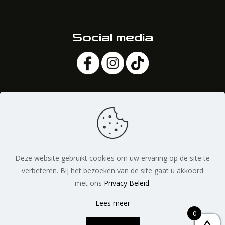
Social media
Deze website gebruikt cookies om uw ervaring op de site te
verbeteren. Bij het bezoeken van de site gaat u akkoord
met ons
Privacy Beleid
.
Lees meer
© SAYY. Alle rechten voorbehouden. | Webdesign:
0
Chuck's Webdesign