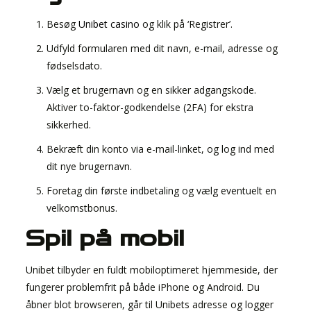
Besøg
Unibet casino
og klik på ‘Registrer’.
Udfyld formularen med dit navn, e-mail, adresse og
fødselsdato.
Vælg et brugernavn og en sikker adgangskode.
Aktiver to-faktor-godkendelse (2FA) for ekstra
sikkerhed.
Bekræft din konto via e-mail-linket, og log ind med
dit nye brugernavn.
Foretag din første indbetaling og vælg eventuelt en
velkomstbonus.
Spil på mobil
Unibet tilbyder en fuldt mobiloptimeret hjemmeside, der
fungerer problemfrit på både iPhone og Android. Du
åbner blot browseren, går til Unibets adresse og logger