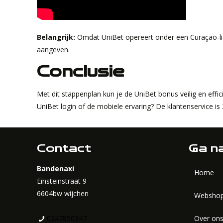
Belangrijk:
Omdat UniBet opereert onder een Curaçao-lice
aangeven.
Conclusie
Met dit stappenplan kun je de UniBet bonus veilig en effi
UniBet login of de mobiele ervaring? De klantenservice is 2
Contact
Ga n
Bandenaxi
Home
Einsteinstraat 9
6604bw wijchen
Websho
0247850347
Over on
Velge