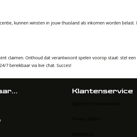
ntie, kunnen winsten in jouw thuisland als inkomen worden belast. I
ciënt claimen. Onthoud dat verantwoord spelen voorop staat: stel een 
4/7 bereikbaar via live chat. Succes!
aar…
Klantenservice
Algemene Voorwaarden
Privacy Beleid
p
s
n
Bedenktijd