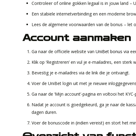
Controleer of online gokken legaal is in jouw land 
Een stabiele internetverbinding en een moderne brows
Lees de algemene voorwaarden van de bonus – let op
Account aanmaken
Ga naar de officiële website van
UniBet bonus
via een
Klik op ‘Registreren’ en vul je e-mailadres, een ster
Bevestig je e-mailadres via de link die je ontvangt.
Voer de UniBet login uit met je nieuwe inloggegevens
Ga naar de ‘Mijn account’-pagina en voltooi het KYC-
Nadat je account is goedgekeurd, ga je naar de kas
dagen duren.
Voer de bonuscode in (indien vereist) en stort het 