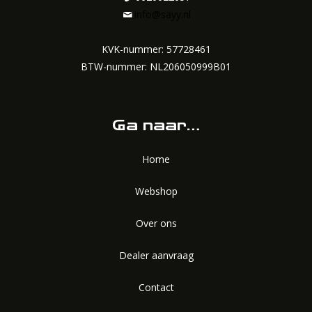
info@sayy.nl
KVK-nummer: 57728461
BTW-nummer: NL206050999B01
Ga naar…
Home
Webshop
Over ons
Velgen
Dealer aanvraag
Accessoires
Contact
Hoodies