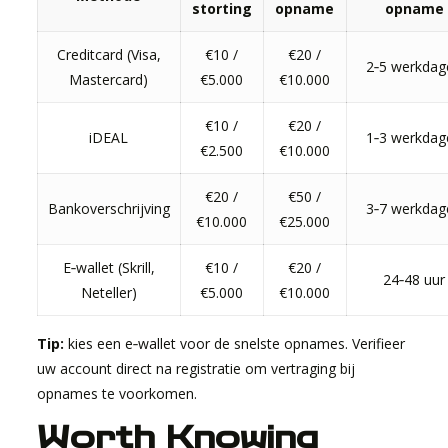
storting
opname
opname
Creditcard (Visa,
€10 /
€20 /
2‑5 werkdag
Mastercard)
€5.000
€10.000
€10 /
€20 /
iDEAL
1‑3 werkdag
€2.500
€10.000
€20 /
€50 /
Bankoverschrijving
3‑7 werkdag
€10.000
€25.000
E‑wallet (Skrill,
€10 /
€20 /
24‑48 uur
Neteller)
€5.000
€10.000
Tip:
kies een e‑wallet voor de snelste opnames. Verifieer
uw account direct na registratie om vertraging bij
opnames te voorkomen.
Worth Knowing