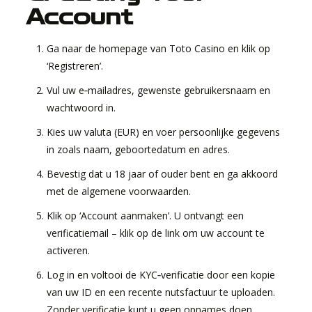
Account
Ga naar de homepage van Toto Casino en klik op
‘Registreren’.
Vul uw e‑mailadres, gewenste gebruikersnaam en
wachtwoord in.
Kies uw valuta (EUR) en voer persoonlijke gegevens
in zoals naam, geboortedatum en adres.
Bevestig dat u 18 jaar of ouder bent en ga akkoord
met de algemene voorwaarden.
Klik op ‘Account aanmaken’. U ontvangt een
verificatiemail – klik op de link om uw account te
activeren.
Log in en voltooi de KYC‑verificatie door een kopie
van uw ID en een recente nutsfactuur te uploaden.
Zonder verificatie kunt u geen opnames doen.