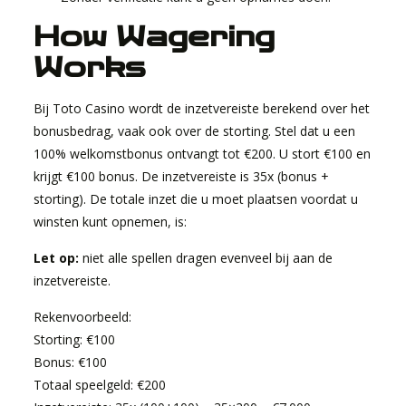
How Wagering
Works
Bij Toto Casino wordt de inzetvereiste berekend over het
bonusbedrag, vaak ook over de storting. Stel dat u een
100% welkomstbonus ontvangt tot €200. U stort €100 en
krijgt €100 bonus. De inzetvereiste is 35x (bonus +
storting). De totale inzet die u moet plaatsen voordat u
winsten kunt opnemen, is:
Let op:
niet alle spellen dragen evenveel bij aan de
inzetvereiste.
Rekenvoorbeeld:
Storting: €100
Bonus: €100
Totaal speelgeld: €200