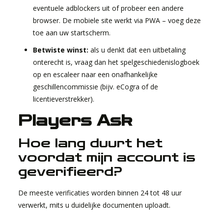
eventuele adblockers uit of probeer een andere
browser. De mobiele site werkt via PWA – voeg deze
toe aan uw startscherm.
Betwiste winst:
als u denkt dat een uitbetaling
onterecht is, vraag dan het spelgeschiedenislogboek
op en escaleer naar een onafhankelijke
geschillencommissie (bijv. eCogra of de
licentieverstrekker).
Players Ask
Hoe lang duurt het
voordat mijn account is
geverifieerd?
De meeste verificaties worden binnen 24 tot 48 uur
verwerkt, mits u duidelijke documenten uploadt.