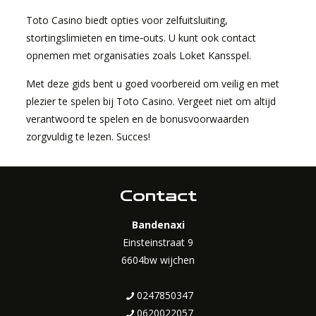
Toto Casino biedt opties voor zelfuitsluiting,
stortingslimieten en time‑outs. U kunt ook contact
opnemen met organisaties zoals Loket Kansspel.
Met deze gids bent u goed voorbereid om veilig en met
plezier te spelen bij Toto Casino. Vergeet niet om altijd
verantwoord te spelen en de bonusvoorwaarden
zorgvuldig te lezen. Succes!
Contact
Bandenaxi
Einsteinstraat 9
6604bw wijchen
0247850347
0620022057