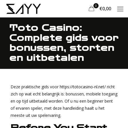
0
€0,00
Toto Casino:
Complete gids voor
bonussen, storten
en uitbetalen
Deze praktische gids voor
https://totocasino-nl.net/
richt
zich op wat echt belangrijk is: bonussen, mobiele toegang
en op tijd uitbetaald worden. Of u nu een beginner bent
of ervaren speler, met deze handleiding haalt u het
meeste uit uw spelervaring.