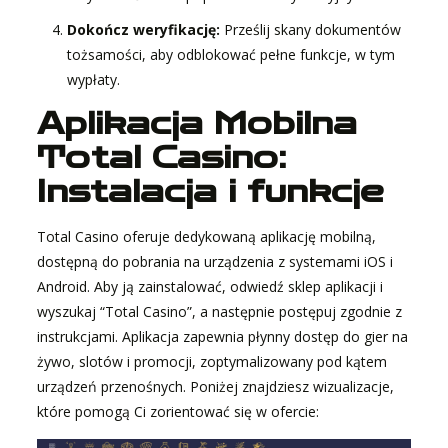
Dokończ weryfikację:
Prześlij skany dokumentów
tożsamości, aby odblokować pełne funkcje, w tym
wypłaty.
Aplikacja Mobilna
Total Casino:
Instalacja i funkcje
Total Casino oferuje dedykowaną aplikację mobilną,
dostępną do pobrania na urządzenia z systemami iOS i
Android. Aby ją zainstalować, odwiedź sklep aplikacji i
wyszukaj “Total Casino”, a następnie postępuj zgodnie z
instrukcjami. Aplikacja zapewnia płynny dostęp do gier na
żywo, slotów i promocji, zoptymalizowany pod kątem
urządzeń przenośnych. Poniżej znajdziesz wizualizacje,
które pomogą Ci zorientować się w ofercie: