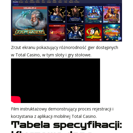
Zrzut ekranu pokazujący różnorodność gier dostępnych
w Total Casino, w tym sloty i gry stołowe.
Film instruktażowy demonstrujący proces rejestracji i
korzystania z aplikacji mobilnej Total Casino.
Tabela specyfikacji: