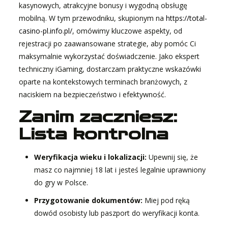
kasynowych, atrakcyjne bonusy i wygodną obsługę
mobilną. W tym przewodniku, skupionym na
https://total-
casino-pl.info.pl/
, omówimy kluczowe aspekty, od
rejestracji po zaawansowane strategie, aby pomóc Ci
maksymalnie wykorzystać doświadczenie. Jako ekspert
techniczny iGaming, dostarczam praktyczne wskazówki
oparte na kontekstowych terminach branżowych, z
naciskiem na bezpieczeństwo i efektywność.
Zanim zaczniesz:
Lista kontrolna
Weryfikacja wieku i lokalizacji:
Upewnij się, że
masz co najmniej 18 lat i jesteś legalnie uprawniony
do gry w Polsce.
Przygotowanie dokumentów:
Miej pod ręką
dowód osobisty lub paszport do weryfikacji konta.