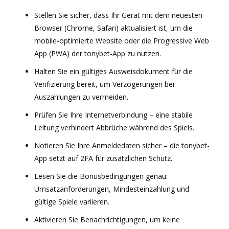
Stellen Sie sicher, dass Ihr Gerät mit dem neuesten
Browser (Chrome, Safari) aktualisiert ist, um die
mobile-optimierte Website oder die Progressive Web
App (PWA) der tonybet-App zu nutzen.
Halten Sie ein gültiges Ausweisdokument für die
Verifizierung bereit, um Verzögerungen bei
Auszahlungen zu vermeiden.
Prüfen Sie Ihre Internetverbindung – eine stabile
Leitung verhindert Abbrüche während des Spiels.
Notieren Sie Ihre Anmeldedaten sicher – die tonybet-
App setzt auf 2FA für zusätzlichen Schutz.
Lesen Sie die Bonusbedingungen genau:
Umsatzanforderungen, Mindesteinzahlung und
gültige Spiele variieren.
Aktivieren Sie Benachrichtigungen, um keine