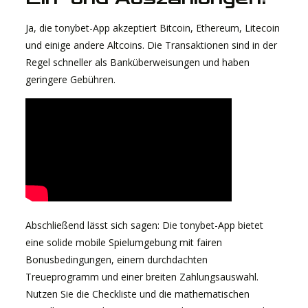
Ja, die tonybet-App akzeptiert Bitcoin, Ethereum, Litecoin
und einige andere Altcoins. Die Transaktionen sind in der
Regel schneller als Banküberweisungen und haben
geringere Gebühren.
Abschließend lässt sich sagen: Die tonybet-App bietet
eine solide mobile Spielumgebung mit fairen
Bonusbedingungen, einem durchdachten
Treueprogramm und einer breiten Zahlungsauswahl.
Nutzen Sie die Checkliste und die mathematischen