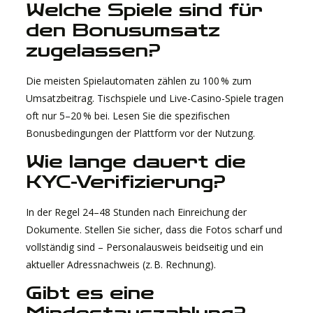
Welche Spiele sind für
den Bonusumsatz
zugelassen?
Die meisten Spielautomaten zählen zu 100 % zum
Umsatzbeitrag. Tischspiele und Live-Casino-Spiele tragen
oft nur 5–20 % bei. Lesen Sie die spezifischen
Bonusbedingungen der Plattform vor der Nutzung.
Wie lange dauert die
KYC-Verifizierung?
In der Regel 24–48 Stunden nach Einreichung der
Dokumente. Stellen Sie sicher, dass die Fotos scharf und
vollständig sind – Personalausweis beidseitig und ein
aktueller Adressnachweis (z. B. Rechnung).
Gibt es eine