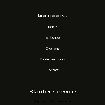
Ga naar…
Home
Webshop
Over ons
Velgen
Dealer aanvraag
Accessoires
Contact
Hoodies
Caps
Klantenservice
Stickers
Algemene Voorwaarden
Wandpanelen