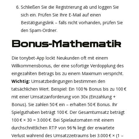
Schließen Sie die Registrierung ab und loggen Sie
sich ein. Prüfen Sie Ihre E-Mail auf einen
Bestätigungslink – falls nicht vorhanden, prüfen Sie
den Spam-Ordner.
Bonus-Mathematik
Die tonybet-App lockt Neukunden oft mit einem
Willkommensbonus, der eine sofortige Verdopplung des
eingezahlten Betrags bis zu einem Maximum verspricht.
Wichtig:
Umsatzbedingungen bestimmen den
tatsächlichen Wert. Beispiel: Ein 100 % Bonus bis zu 100 €
mit einer Umsatzanforderung von 30x (Einzahlung +
Bonus). Sie zahlen 50 € ein – erhalten 50 € Bonus. Ihr
Spielguthaben beträgt 100 €. Der Gesamtumsatz beträgt
100 € × 30 = 3.000 €. Bei Spielautomaten mit einem
durchschnittlichen RTP von 96 % liegt der erwartete
Verlust während des Umsatzzeitraums bei 3.000 € × (1 –