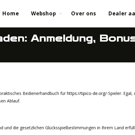
Home
Webshop
Over ons
Dealer a
faden: Anmeldung, Bonu
n praktisches Bedienerhandbuch für
https://tipico-de.org/
-Spieler. Egal,
sen Ablauf.
sind und die gesetzlichen Glücksspielbestimmungen in Ihrem Land erfüll