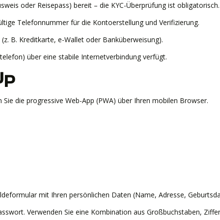
weis oder Reisepass) bereit – die KYC-Überprüfung ist obligatorisch.
ltige Telefonnummer für die Kontoerstellung und Verifizierung.
(z. B. Kreditkarte, e-Wallet oder Banküberweisung).
telefon) über eine stabile Internetverbindung verfügt.
Up
nen Sie die progressive Web-App (PWA) über Ihren mobilen Browser.
nmeldeformular mit Ihren persönlichen Daten (Name, Adresse, Geburtsd
Passwort. Verwenden Sie eine Kombination aus Großbuchstaben, Ziffe