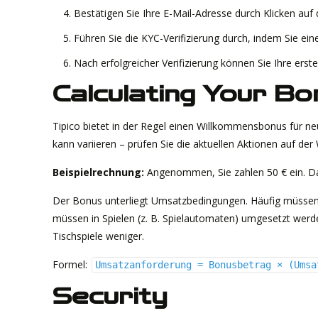
Bestätigen Sie Ihre E-Mail-Adresse durch Klicken auf 
Führen Sie die KYC-Verifizierung durch, indem Sie ei
Nach erfolgreicher Verifizierung können Sie Ihre er
Calculating Your Bo
Tipico bietet in der Regel einen Willkommensbonus für ne
kann variieren – prüfen Sie die aktuellen Aktionen auf der
Beispielrechnung:
Angenommen, Sie zahlen 50 € ein. Dan
Der Bonus unterliegt Umsatzbedingungen. Häufig müssen 
müssen in Spielen (z. B. Spielautomaten) umgesetzt werd
Tischspiele weniger.
Formel:
Umsatzanforderung = Bonusbetrag × (Umsa
Security