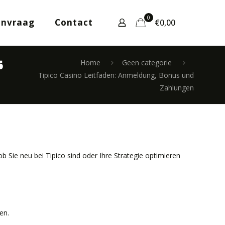
0
anvraag
Contact
€0,00
s
Home
Geen categorie
Tipico Casino Leitfaden: Anmeldung, Bonus und
Zahlungen
 ob Sie neu bei Tipico sind oder Ihre Strategie optimieren
en.