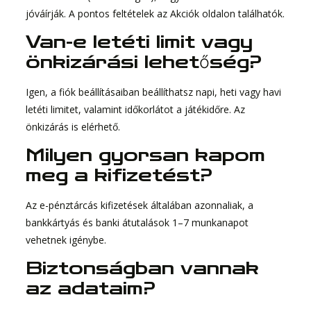
jóváírják. A pontos feltételek az Akciók oldalon találhatók.
Van-e letéti limit vagy
önkizárási lehetőség?
Igen, a fiók beállításaiban beállíthatsz napi, heti vagy havi
letéti limitet, valamint időkorlátot a játékidőre. Az
önkizárás is elérhető.
Milyen gyorsan kapom
meg a kifizetést?
Az e-pénztárcás kifizetések általában azonnaliak, a
bankkártyás és banki átutalások 1–7 munkanapot
vehetnek igénybe.
Biztonságban vannak
az adataim?