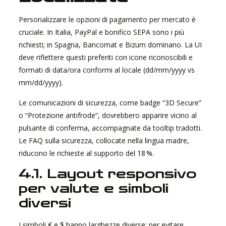
Personalizzare le opzioni di pagamento per mercato è
cruciale. In Italia, PayPal e bonifico SEPA sono i più
richiesti; in Spagna, Bancomat e Bizum dominano. La UI
deve riflettere questi preferiti con icone riconoscibili e
formati di data/ora conformi al locale (dd/mm/yyyy vs
mm/dd/yyyy).
Le comunicazioni di sicurezza, come badge “3D Secure”
o “Protezione antifrode”, dovrebbero apparire vicino al
pulsante di conferma, accompagnate da tooltip tradotti.
Le FAQ sulla sicurezza, collocate nella lingua madre,
riducono le richieste al supporto del 18 %.
4.1. Layout responsivo
per valute e simboli
diversi
I simboli € e $ hanno larghezze diverse; per evitare