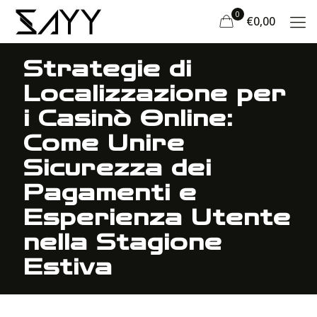
0
€0,00
Strategie di
Localizzazione per
i Casinò Online:
Come Unire
Sicurezza dei
Pagamenti e
Esperienza Utente
nella Stagione
Estiva