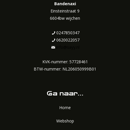
Bandenaxi
Einsteinstraat 9
6604bw wijchen
0247850347
0620022057
info@sayy.nl
KVK-nummer: 57728461
BTW-nummer: NL206050999B01
Ga naar…
Home
Webshop