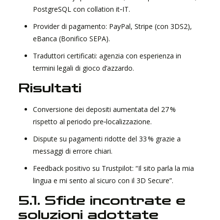
PostgreSQL con collation it‑IT.
Provider di pagamento: PayPal, Stripe (con 3DS2),
eBanca (Bonifico SEPA).
Traduttori certificati: agenzia con esperienza in
termini legali di gioco d’azzardo.
Risultati
Conversione dei depositi aumentata del 27 %
rispetto al periodo pre‑localizzazione.
Dispute su pagamenti ridotte del 33 % grazie a
messaggi di errore chiari.
Feedback positivo su Trustpilot: “Il sito parla la mia
lingua e mi sento al sicuro con il 3D Secure”.
5.1. Sfide incontrate e
soluzioni adottate