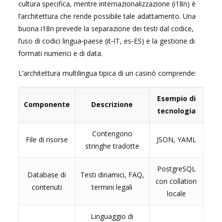
cultura specifica, mentre internazionalizzazione (i18n) è
l’architettura che rende possibile tale adattamento. Una
buona i18n prevede la separazione dei testi dal codice,
l’uso di codici lingua‑paese (it‑IT, es‑ES) e la gestione di
formati numerici e di data.
L’architettura multilingua tipica di un casinò comprende:
Esempio di
Componente
Descrizione
tecnologia
Contengono
File di risorse
JSON, YAML
stringhe tradotte
PostgreSQL
Database di
Testi dinamici, FAQ,
con collation
contenuti
termini legali
locale
Linguaggio di