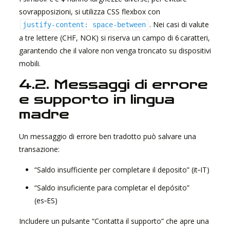
sovrapposizioni, si utilizza CSS flexbox con
. Nei casi di valute
justify-content: space-between
a tre lettere (CHF, NOK) si riserva un campo di 6 caratteri,
garantendo che il valore non venga troncato su dispositivi
mobili.
4.2. Messaggi di errore
e supporto in lingua
madre
Un messaggio di errore ben tradotto può salvare una
transazione:
“Saldo insufficiente per completare il deposito” (it‑IT)
“Saldo insuficiente para completar el depósito”
(es‑ES)
Includere un pulsante “Contatta il supporto” che apre una