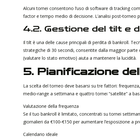
Alcuni tornei consentono l’uso di software di tracking c
factor e tempo medio di decisione. L’analisi post‑torneo per
4.2. Gestione del tilt e 
Il tilt è una delle cause principali di perdita di bankroll.
strategiche di 30 secondi, consentite dalla maggior parte d
(valutare lo stato emotivo) aiuta a mantenere la lucidità.
5. Pianificazione del
La scelta del torneo deve basarsi su tre fattori: frequenza
medio‑range a settimana e quattro tornei “satellite” a bas
Valutazione della frequenza
Se il tuo bankroll è limitato, concentrati su tornei settima
giornalieri da €100‑€150 per aumentare l’esposizione a pre
Calendario ideale