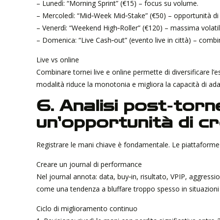
– Lunedì: “Morning Sprint” (€15) – focus su volume.
– Mercoledì: “Mid‑Week Mid‑Stake” (€50) – opportunità di 
– Venerdì: “Weekend High‑Roller” (€120) – massima volatili
– Domenica: “Live Cash‑out” (evento live in città) – combin
Live vs online
Combinare tornei live e online permette di diversificare l’es
modalità riduce la monotonia e migliora la capacità di ad
6. Analisi post‑torn
un’opportunità di c
Registrare le mani chiave è fondamentale. Le piattaforme p
Creare un journal di performance
Nel journal annota: data, buy‑in, risultato, VPIP, aggressi
come una tendenza a bluffare troppo spesso in situazioni 
Ciclo di miglioramento continuo