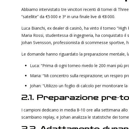
Abbiamo intervistato tre vincitori recenti di tornei di Th
“satellite” da €5 000 e 3ª in una finale live di €8 000.
Luca Bianchi, ex dealer di casinò, ha vinto il torneo “High
Maria Rossi, studentessa di ingegneria, ha conquistato il
Johan Svensson, professionista di scommesse sportive, ha 
Le domande hanno riguardato la preparazione mentale, la ge
Luca: “Prima di ogni torneo rivedo le 200 mani più prof
Maria: “Mi concentro sulla respirazione; un respiro pr
Johan: “Utilizzo un foglio di calcolo per monitorare l
2.1. Preparazione pre‑t
I campioni dedicano in media 8‑10 ore alla settimana allo 
scambiano replay, e Johan analizza le statistiche dei torn