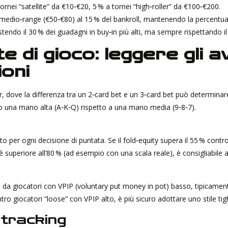
ornei “satellite” da €10‑€20, 5 % a tornei “high‑roller” da €100‑€200.
medio‑range (€50‑€80) al 15 % del bankroll, mantenendo la percentuale 
stendo il 30 % dei guadagni in buy‑in più alti, ma sempre rispettando il
 di gioco: leggere gli a
ioni
 dove la differenza tra un 2‑card bet e un 3‑card bet può determinare i
opo una mano alta (A‑K‑Q) rispetto a una mano media (9‑8‑7).
 per ogni decisione di puntata. Se il fold‑equity supera il 55 % contro 
 superiore all’80 % (ad esempio con una scala reale), è consigliabile 
o da giocatori con VPIP (voluntary put money in pot) basso, tipicament
ro giocatori “loose” con VPIP alto, è più sicuro adottare uno stile ti
 tracking