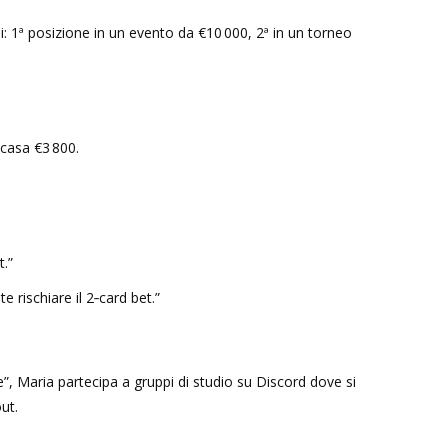
i: 1ª posizione in un evento da €10 000, 2ª in un torneo
 casa €3 800.
t.”
 rischiare il 2‑card bet.”
”, Maria partecipa a gruppi di studio su Discord dove si
ut.