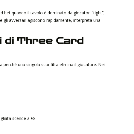
ard bet quando il tavolo è dominato da giocatori “tight”,
se gli avversari agiscono rapidamente, interpreta una
ei di Three Card
lta perché una singola sconfitta elimina il giocatore. Nei
igliata scende a €8.