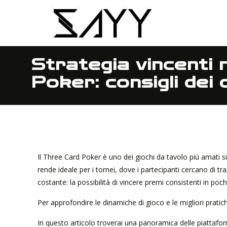
Strategia vincenti 
Poker: consigli dei 
Il Three Card Poker è uno dei giochi da tavolo più amati sia
rende ideale per i tornei, dove i partecipanti cercano di 
costante: la possibilità di vincere premi consistenti in pochi
Per approfondire le dinamiche di gioco e le migliori pratiche
In questo articolo troverai una panoramica delle piattaform