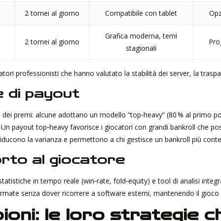
2 tornei al giorno
Compatibile con tablet
Opzi
Grafica moderna, temi
2 tornei al giorno
Pro
stagionali
i professionisti che hanno valutato la stabilità dei server, la traspare
re di payout
e dei premi: alcune adottano un modello “top‑heavy” (80 % al primo pos
). Un payout top‑heavy favorisce i giocatori con grandi bankroll che
ce, riducono la varianza e permettono a chi gestisce un bankroll più con
orto al giocatore
atistiche in tempo reale (win‑rate, fold‑equity) e tool di analisi integ
rmate senza dover ricorrere a software esterni, mantenendo il gioco en
pioni: le loro strategie c