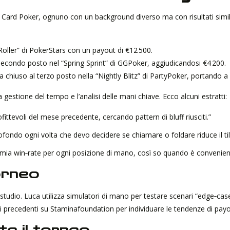
ree Card Poker, ognuno con un background diverso ma con risultati simil
 Roller” di PokerStars con un payout di €12 500.
 secondo posto nel “Spring Sprint” di GGPoker, aggiudicandosi €4 200.
chiuso al terzo posto nella “Nightly Blitz” di PartyPoker, portando a
stione del tempo e l’analisi delle mani chiave. Ecco alcuni estratti:
ittevoli del mese precedente, cercando pattern di bluff riusciti.”
ofondo ogni volta che devo decidere se chiamare o foldare riduce il til
a mia win‑rate per ogni posizione di mano, così so quando è conveniente
orneo
studio. Luca utilizza simulatori di mano per testare scenari “edge‑case
ei precedenti su Staminafoundation per individuare le tendenze di payo