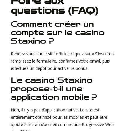
Foire aux
questions (FAQ)
Comment créer un
compte sur le casino
Staxino ?
Rendez-vous sur le site officiel, cliquez sur « S’inscrire »,
remplissez le formulaire, confirmez votre email, puis
effectuez un dépôt pour activer le bonus.
Le casino Staxino
propose-t-il une
application mobile ?
Non, il n’y a pas d’application native. Le site est
entièrement optimisé pour les mobiles et peut être
ajouté à l’écran d’accueil comme une Progressive Web