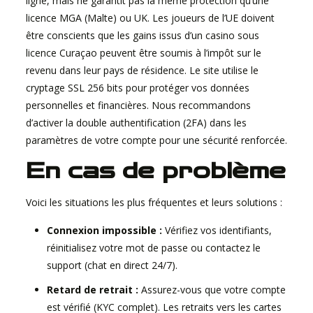
ligne, mais ne garantit pas la même protection qu’une
licence MGA (Malte) ou UK. Les joueurs de l’UE doivent
être conscients que les gains issus d’un casino sous
licence Curaçao peuvent être soumis à l’impôt sur le
revenu dans leur pays de résidence. Le site utilise le
cryptage SSL 256 bits pour protéger vos données
personnelles et financières. Nous recommandons
d’activer la double authentification (2FA) dans les
paramètres de votre compte pour une sécurité renforcée.
En cas de problème
Voici les situations les plus fréquentes et leurs solutions :
Connexion impossible :
Vérifiez vos identifiants,
réinitialisez votre mot de passe ou contactez le
support (chat en direct 24/7).
Retard de retrait :
Assurez-vous que votre compte
est vérifié (KYC complet). Les retraits vers les cartes