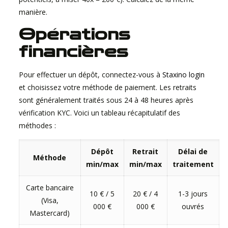
manière.
Opérations
financières
Pour effectuer un dépôt, connectez-vous à
Staxino login
et choisissez votre méthode de paiement. Les retraits
sont généralement traités sous 24 à 48 heures après
vérification KYC. Voici un tableau récapitulatif des
méthodes :
Dépôt
Retrait
Délai de
Méthode
min/max
min/max
traitement
Carte bancaire
10 € / 5
20 € / 4
1-3 jours
(Visa,
000 €
000 €
ouvrés
Mastercard)