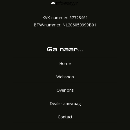
info@sayy.nl
KVK-nummer: 57728461
BTW-nummer: NL206050999B01
Ga naar…
Home
Webshop
Over ons
Velgen
Dealer aanvraag
Accessoires
Contact
Hoodies