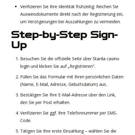
Verifizieren Sie Ihre Identität frühzeitig: Reichen Sie
Ausweisdokumente direkt nach der Registrierung ein,
um Verzögerungen bei Auszahlungen zu vermeiden.
Step-by-Step Sign-
Up
Besuchen Sie die offizielle Seite über
Starda casino
login
und klicken Sie auf „Registrieren“.
Füllen Sie das Formular mit Ihren persönlichen Daten
(Name, E-Mail, Adresse, Geburtsdatum) aus.
Bestätigen Sie Ihre E-Mail-Adresse über den Link,
den Sie per Post erhalten.
Verifizieren Sie ggf. Ihre Telefonnummer per SMS-
Code.
Tätigen Sie Ihre erste Einzahlung – wählen Sie die