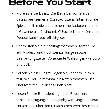
Before You Start
Prüfen Sie die Lizenz: Die Betreiber von Starda
Casino besitzen eine CUracao-Lizenz. Internationale
Spieler sollten die steuerlichen Implikationen kennen
– Gewinne aus Casino mit CUracao-Lizenz können in
Deutschland steuerpflichtig sein.
Überprüfen Sie die Zahlungsmethoden: Achten Sie
auf Mindest- und Höchsteinzahlungen sowie
Bearbeitungszeiten. Akzeptierte Währungen wie Euro
sind üblich.
Setzen Sie ein Budget: Legen Sie vor dem Spielen
fest, wie viel Sie maximal einsetzen möchten, und
überschreiten Sie dieses Limit nicht.
Lesen Sie die Bonusbedingungen: Besonders
Umsatzbedingungen und Spielgewichtungen – diese
entscheiden über den tatsächlichen Wert des Bonus.