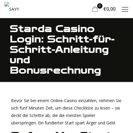
0
€0,00
Starda Casino
Login: Schritt-für-
Schritt-Anleitung
und
Bonusrechnung
Bevor Sie bei einem Online-Casino einzahlen, nehmen Sie
sich fünf Minuten Zeit, um diese Checkliste zu lesen – sie
deckt die Schritte ab, die die meisten Spieler
überspringen. Ein fundierter Start spart Ärger und Geld.