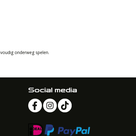
nvoudig onderweg spelen.
Social media