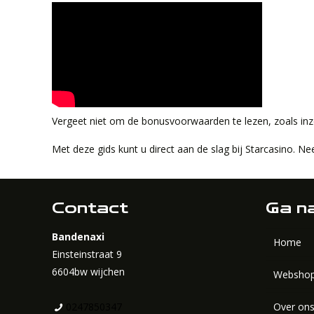
Vergeet niet om de bonusvoorwaarden te lezen, zoals inz
Met deze gids kunt u direct aan de slag bij Starcasino. 
Contact
Ga n
Bandenaxi
Home
Einsteinstraat 9
6604bw wijchen
Websho
0247850347
Over on
Velge