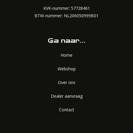
KVK-nummer: 57728461
BTW-nummer: NL206050999B01
Ga naar…
Home
Webshop
Over ons
Velgen
Dealer aanvraag
Accessoires
Contact
Hoodies
Caps