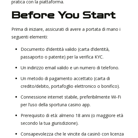
pratica con la piattaforma.
Before You Start
Prima di iniziare, assicurati di avere a portata di mano i
seguenti elementi:
Documento d’identità valido (carta d’identità,
passaporto o patente) per la verifica KYC.
Un indirizzo email valido e un numero di telefono.
Un metodo di pagamento accettato (carta di
credito/debito, portafoglio elettronico o bonifico).
Connessione internet stabile, preferibilmente Wi-Fi
per l’uso della sportuna casino app.
Prerequisito di età: almeno 18 anni (o maggiore età
secondo la tua giurisdizione).
Consapevolezza che le vincite da casinò con licenza