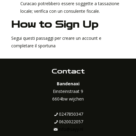
Curacao potrebbero essere soggette a tassazione
locale; verifica con un consulente fiscale.
How to Sign Up
Segui questi passaggi per creare un account e
completare il sportuna
Contact
Bandenaxi
Einsteinstraat 9
6604bw wijchen
0247850347
0620022057
info@sayy.nl