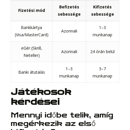
Befizetés
Kifizetés
Fizetési mód
sebessége
sebessége
Bankkártya
1–3
Azonnali
(Visa/MasterCard)
munkanap
eGér (Skrill,
Azonnali
24 órán belül
Neteller)
1–3
3–7
Banki átutalás
munkanap
munkanap
Játékosok
kérdései
Mennyi időbe telik, amíg
megérkezik az első