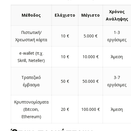
Χρόνος
Μέθοδος
Ελάχιστο
Μέγιστο
Ανάληψης
Πιστωτική/
1-3
10 €
5.000 €
Χρεωστική κάρτα
εργάσιμες
e-wallet (π.χ.
10 €
10.000 €
Άμεση
Skrill, Neteller)
Τραπεζικό
3-7
50 €
50.000 €
έμβασμα
εργάσιμες
Κρυπτονομίσματα
(Bitcoin,
20 €
100.000 €
Άμεση
Ethereum)