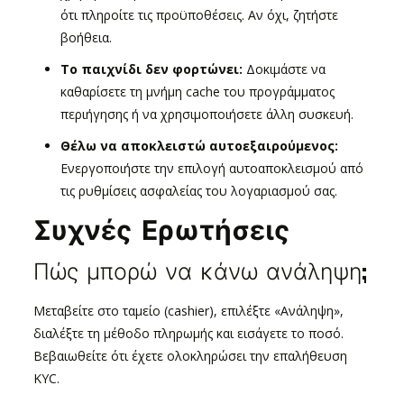
ότι πληροίτε τις προϋποθέσεις. Αν όχι, ζητήστε
βοήθεια.
Το παιχνίδι δεν φορτώνει:
Δοκιμάστε να
καθαρίσετε τη μνήμη cache του προγράμματος
περιήγησης ή να χρησιμοποιήσετε άλλη συσκευή.
Θέλω να αποκλειστώ αυτοεξαιρούμενος:
Ενεργοποιήστε την επιλογή αυτοαποκλεισμού από
τις ρυθμίσεις ασφαλείας του λογαριασμού σας.
Συχνές Ερωτήσεις
Πώς μπορώ να κάνω ανάληψη;
Μεταβείτε στο ταμείο (cashier), επιλέξτε «Ανάληψη»,
διαλέξτε τη μέθοδο πληρωμής και εισάγετε το ποσό.
Βεβαιωθείτε ότι έχετε ολοκληρώσει την επαλήθευση
KYC.