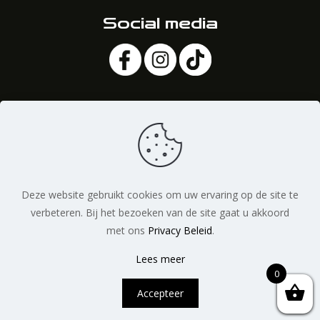
Social media
Deze website gebruikt cookies om uw ervaring op de site te
verbeteren. Bij het bezoeken van de site gaat u akkoord
met ons
Privacy Beleid
.
Lees meer
© SAYY. Alle rechten voorbehouden. | Webdesign:
0
Chuck's Webdesign
Accepteer
Hoe kan ik je helpen?