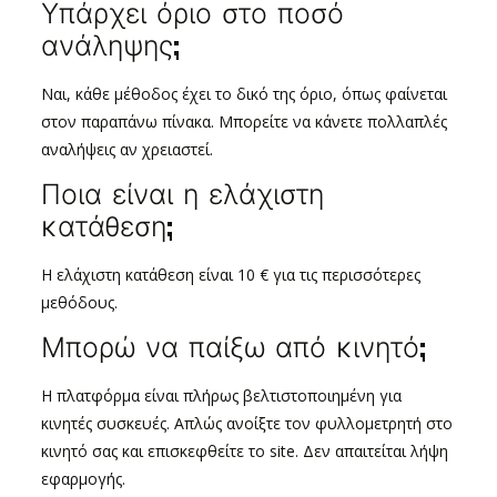
Υπάρχει όριο στο ποσό
ανάληψης;
Ναι, κάθε μέθοδος έχει το δικό της όριο, όπως φαίνεται
στον παραπάνω πίνακα. Μπορείτε να κάνετε πολλαπλές
αναλήψεις αν χρειαστεί.
Ποια είναι η ελάχιστη
κατάθεση;
Η ελάχιστη κατάθεση είναι 10 € για τις περισσότερες
μεθόδους.
Μπορώ να παίξω από κινητό;
Η πλατφόρμα είναι πλήρως βελτιστοποιημένη για
κινητές συσκευές. Απλώς ανοίξτε τον φυλλομετρητή στο
κινητό σας και επισκεφθείτε το site. Δεν απαιτείται λήψη
εφαρμογής.