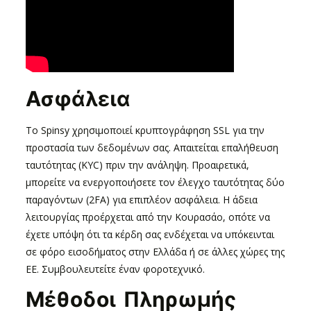
Ασφάλεια
Το Spinsy χρησιμοποιεί κρυπτογράφηση SSL για την
προστασία των δεδομένων σας. Απαιτείται επαλήθευση
ταυτότητας (KYC) πριν την ανάληψη. Προαιρετικά,
μπορείτε να ενεργοποιήσετε τον έλεγχο ταυτότητας δύο
παραγόντων (2FA) για επιπλέον ασφάλεια. Η άδεια
λειτουργίας προέρχεται από την Κουρασάο, οπότε να
έχετε υπόψη ότι τα κέρδη σας ενδέχεται να υπόκεινται
σε φόρο εισοδήματος στην Ελλάδα ή σε άλλες χώρες της
ΕΕ. Συμβουλευτείτε έναν φοροτεχνικό.
Μέθοδοι Πληρωμής