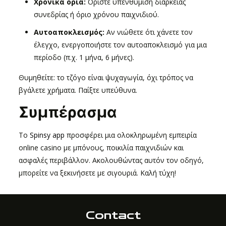
Χρονικά όρια:
Ορίστε υπενθύμιση διάρκειας
συνεδρίας ή όριο χρόνου παιχνιδιού.
Αυτοαποκλεισμός:
Αν νιώθετε ότι χάνετε τον
έλεγχο, ενεργοποιήστε τον αυτοαποκλεισμό για μια
περίοδο (π.χ. 1 μήνα, 6 μήνες).
Θυμηθείτε: το τζόγο είναι ψυχαγωγία, όχι τρόπος να
βγάλετε χρήματα. Παίξτε υπεύθυνα.
Συμπέρασμα
Το
Spinsy app
προσφέρει μια ολοκληρωμένη εμπειρία
online casino με μπόνους, ποικιλία παιχνιδιών και
ασφαλές περιβάλλον. Ακολουθώντας αυτόν τον οδηγό,
μπορείτε να ξεκινήσετε με σιγουριά. Καλή τύχη!
Contact