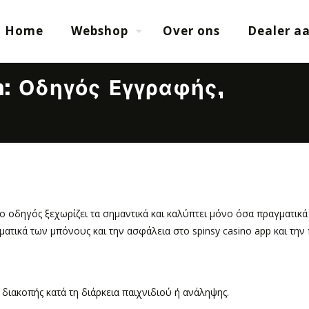
Home
Webshop
Over ons
Dealer a
 Οδηγός Εγγραφής,
ο οδηγός ξεχωρίζει τα σημαντικά και καλύπτει μόνο όσα πραγματικά 
ματικά των μπόνους και την ασφάλεια στο spinsy casino app και τη
διακοπής κατά τη διάρκεια παιχνιδιού ή ανάληψης.