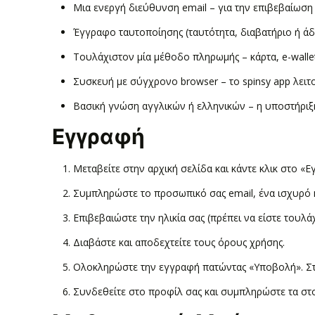
Μια ενεργή διεύθυνση email – για την επιβεβαίωση 
Έγγραφο ταυτοποίησης (ταυτότητα, διαβατήριο ή άδ
Τουλάχιστον μία μέθοδο πληρωμής – κάρτα, e-walle
Συσκευή με σύγχρονο browser – το spinsy app λειτ
Βασική γνώση αγγλικών ή ελληνικών – η υποστήριξη 
Εγγραφή
Μεταβείτε στην αρχική σελίδα και κάντε κλικ στο 
Συμπληρώστε το προσωπικό σας email, ένα ισχυρό κ
Επιβεβαιώστε την ηλικία σας (πρέπει να είστε τουλά
Διαβάστε και αποδεχτείτε τους όρους χρήσης.
Ολοκληρώστε την εγγραφή πατώντας «Υποβολή». Στη 
Συνδεθείτε στο προφίλ σας και συμπληρώστε τα στο