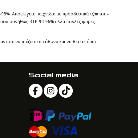
-98%. Αποφύγετε παιχνίδια με προοδευτικά τζακποτ –
) έχουν συνήθως RTP 94-96% αλλά πολλές φορές
άντοτε να παίζετε υπεύθυνα και να θέτετε όρια
Social media