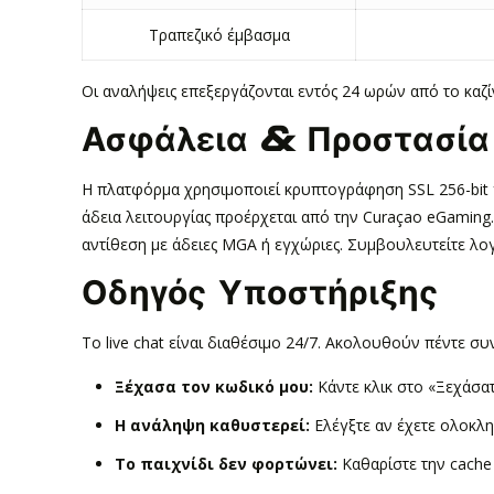
Τραπεζικό έμβασμα
Οι αναλήψεις επεξεργάζονται εντός 24 ωρών από το καζί
Ασφάλεια & Προστασία
Η πλατφόρμα χρησιμοποιεί κρυπτογράφηση SSL 256-bit γ
άδεια λειτουργίας προέρχεται από την Curaçao eGaming
αντίθεση με άδειες MGA ή εγχώριες. Συμβουλευτείτε λογ
Οδηγός Υποστήριξης
Το live chat είναι διαθέσιμο 24/7. Ακολουθούν πέντε συ
Ξέχασα τον κωδικό μου:
Κάντε κλικ στο «Ξεχάσατ
Η ανάληψη καθυστερεί:
Ελέγξτε αν έχετε ολοκλη
Το παιχνίδι δεν φορτώνει:
Καθαρίστε την cache