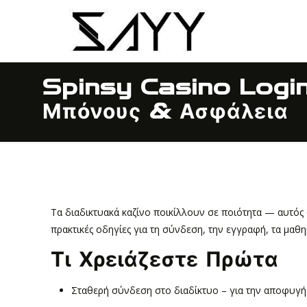
Spinsy Casino Login:
Μπόνους & Ασφάλεια
Τα διαδικτυακά καζίνο ποικίλλουν σε ποιότητα — αυτός 
πρακτικές οδηγίες για τη σύνδεση, την εγγραφή, τα μαθη
Τι Χρειάζεστε Πρώτα
Σταθερή σύνδεση στο διαδίκτυο – για την αποφυγή 