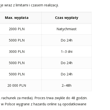
 wraz z limitami i czasem realizacji.
Max. wypłata
Czas wypłaty
2000 PLN
Natychmiast
5000 PLN
Do 24h
3000 PLN
1–3 dni
5000 PLN
Do 24h
5000 PLN
Do 24h
20 000 PLN
2–48h
. rachunek za media). Proces trwa zwykle do 48 godzin.
– w Polsce wygrane z hazardu online są opodatkowane