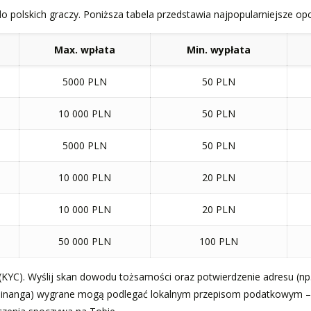
polskich graczy. Poniższa tabela przedstawia najpopularniejsze opcje
Max. wpłata
Min. wypłata
5000 PLN
50 PLN
10 000 PLN
50 PLN
5000 PLN
50 PLN
10 000 PLN
20 PLN
10 000 PLN
20 PLN
50 000 PLN
100 PLN
 (KYC). Wyślij skan dowodu tożsamości oraz potwierdzenie adresu (np
k Spinanga) wygrane mogą podlegać lokalnym przepisom podatkowym 