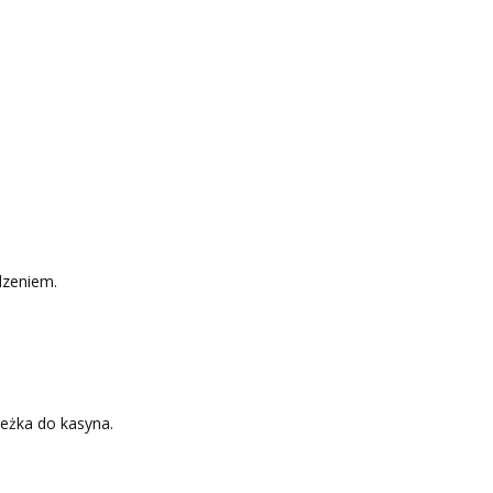
dzeniem.
ieżka do kasyna.