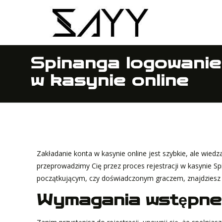
Spinanga logowanie 
w kasynie online
Zakładanie konta w kasynie online jest szybkie, ale wied
przeprowadzimy Cię przez proces rejestracji w kasynie S
początkującym, czy doświadczonym graczem, znajdziesz t
Wymagania wstępne