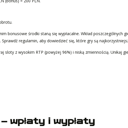
LN (bonus) = 200 PLN.
obrotu.
nim bonusowe środki staną się wypłacalne. Wkład poszczególnych gie
prawdź regulamin, aby dowiedzieć się, które gry są najkorzystniejs
ieraj sloty z wysokim RTP (powyżej 96%) i niską zmiennością. Unikaj
– wpłaty i wypłaty