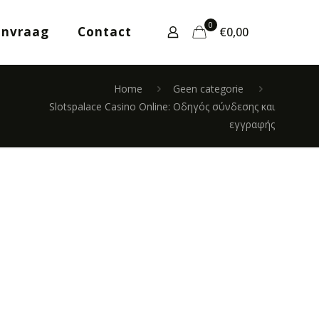
0
anvraag
Contact
€0,00
Home
Geen categorie
Slotspalace Casino Online: Οδηγός σύνδεσης και
εγγραφής