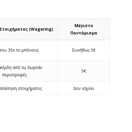
Μέγιστο
Στοιχήματος (Wagering)
Ποντάρισμα
που 35x το μπόνους
Συνήθως 5€
 κέρδη από τις δωρεάν
5€
περιστροφές
απαίτηση στοιχήματος
Δεν ισχύει