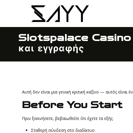
Slotspalace Casino 
και εγγραφής
Αυτή δεν είναι μια γενική κριτική καζίνο — αυτός είναι 
Before You Start
Πριν ξεκινήσετε, βεβαιωθείτε ότι έχετε τα εξής:
Σταθερή σύνδεση στο διαδίκτυο