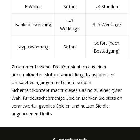
E-Wallet
Sofort
24 Stunden
1–3
Banküberweisung
3–5 Werktage
Werktage
Sofort (nach
Kryptowährung
Sofort
Bestätigung)
Zusammenfassend: Die Kombination aus einer
unkomplizierten slotoro anmeldung, transparenten
Umsatzbedingungen und einem soliden
Sicherheitskonzept macht dieses Casino zu einer guten
Wahl für deutschsprachige Spieler. Denken Sie stets an
verantwortungsvolles Spielen und nutzen Sie die
angebotenen Limits.