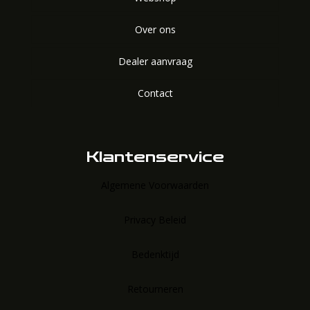
Over ons
Velgen
Dealer aanvraag
Accessoires
Contact
Hoodies
Caps
Klantenservice
Stickers
Algemene Voorwaarden
Wandpanelen
Privacy Beleid
Bedenktijd
Retourneren