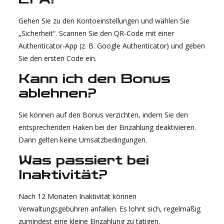
Gehen Sie zu den Kontoeinstellungen und wählen Sie
„Sicherheit“. Scannen Sie den QR-Code mit einer
Authenticator-App (z. B. Google Authenticator) und geben
Sie den ersten Code ein.
Kann ich den Bonus
ablehnen?
Sie können auf den Bonus verzichten, indem Sie den
entsprechenden Haken bei der Einzahlung deaktivieren.
Dann gelten keine Umsatzbedingungen.
Was passiert bei
Inaktivität?
Nach 12 Monaten Inaktivität können
Verwaltungsgebühren anfallen. Es lohnt sich, regelmäßig
zumindest eine kleine Einzahlung zu tätigen.