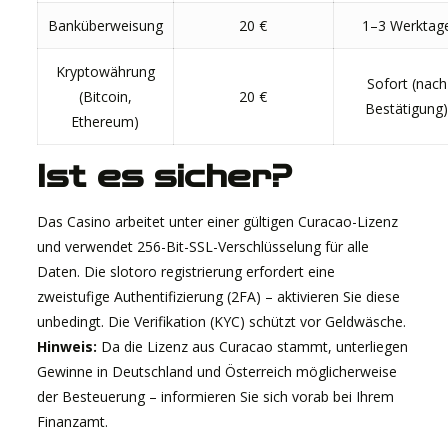
Banküberweisung
20 €
1–3 Werktag
Kryptowährung
Sofort (nach
(Bitcoin,
20 €
Bestätigung
Ethereum)
Ist es sicher?
Das Casino arbeitet unter einer gültigen Curacao-Lizenz
und verwendet 256-Bit-SSL-Verschlüsselung für alle
Daten. Die slotoro registrierung erfordert eine
zweistufige Authentifizierung (2FA) – aktivieren Sie diese
unbedingt. Die Verifikation (KYC) schützt vor Geldwäsche.
Hinweis:
Da die Lizenz aus Curacao stammt, unterliegen
Gewinne in Deutschland und Österreich möglicherweise
der Besteuerung – informieren Sie sich vorab bei Ihrem
Finanzamt.