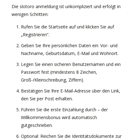
Die slotoro anmeldung ist unkompliziert und erfolgt in
wenigen Schritten:
Rufen Sie die Startseite auf und klicken Sie auf
„Registrieren“.
Geben Sie Ihre persönlichen Daten ein: Vor- und
Nachname, Geburtsdatum, E-Mail und Wohnort.
Legen Sie einen sicheren Benutzernamen und ein
Passwort fest (mindestens 8 Zeichen,
Groß-/Kleinschreibung, Ziffern).
Bestätigen Sie Ihre E-Mail-Adresse über den Link,
den Sie per Post erhalten.
Führen Sie die erste Einzahlung durch – der
Willkommensbonus wird automatisch
gutgeschrieben.
Optional: Reichen Sie die Identitätsdokumente zur