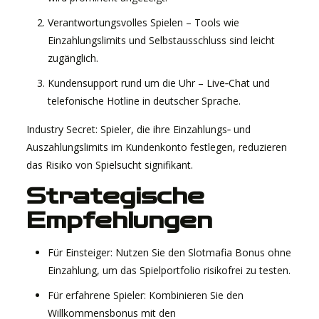
Verantwortungsvolles Spielen – Tools wie
Einzahlungslimits und Selbstausschluss sind leicht
zugänglich.
Kundensupport rund um die Uhr – Live‑Chat und
telefonische Hotline in deutscher Sprache.
Industry Secret: Spieler, die ihre Einzahlungs‑ und
Auszahlungslimits im Kundenkonto festlegen, reduzieren
das Risiko von Spielsucht signifikant.
Strategische
Empfehlungen
Für Einsteiger: Nutzen Sie den Slotmafia Bonus ohne
Einzahlung, um das Spielportfolio risikofrei zu testen.
Für erfahrene Spieler: Kombinieren Sie den
Willkommensbonus mit den