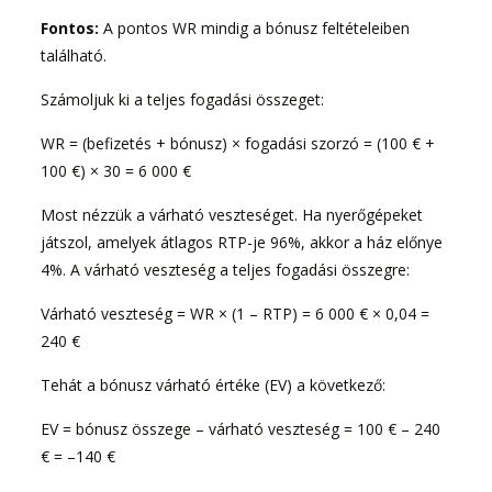
Fontos:
A pontos WR mindig a bónusz feltételeiben
található.
Számoljuk ki a teljes fogadási összeget:
WR = (befizetés + bónusz) × fogadási szorzó = (100 € +
100 €) × 30 = 6 000 €
Most nézzük a várható veszteséget. Ha nyerőgépeket
játszol, amelyek átlagos RTP-je 96%, akkor a ház előnye
4%. A várható veszteség a teljes fogadási összegre:
Várható veszteség = WR × (1 – RTP) = 6 000 € × 0,04 =
240 €
Tehát a bónusz várható értéke (EV) a következő:
EV = bónusz összege – várható veszteség = 100 € – 240
€ = –140 €