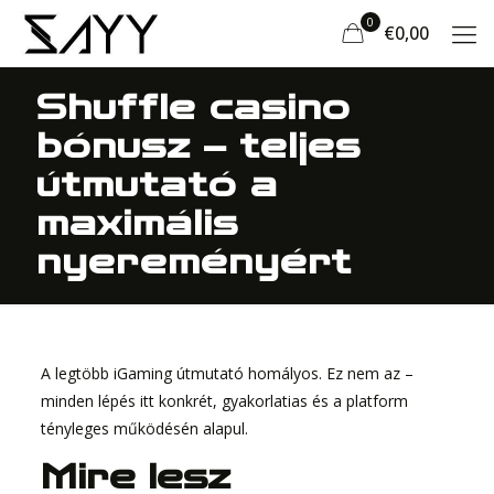
0
€0,00
Shuffle casino
bónusz – teljes
útmutató a
maximális
nyereményért
A legtöbb iGaming útmutató homályos. Ez nem az –
minden lépés itt konkrét, gyakorlatias és a platform
tényleges működésén alapul.
Mire lesz