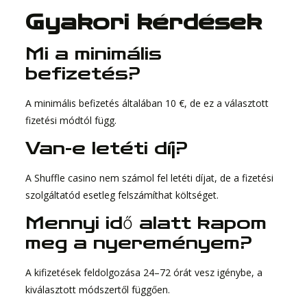
Gyakori kérdések
Mi a minimális
befizetés?
A minimális befizetés általában 10 €, de ez a választott
fizetési módtól függ.
Van-e letéti díj?
A Shuffle casino nem számol fel letéti díjat, de a fizetési
szolgáltatód esetleg felszámíthat költséget.
Mennyi idő alatt kapom
meg a nyereményem?
A kifizetések feldolgozása 24–72 órát vesz igénybe, a
kiválasztott módszertől függően.