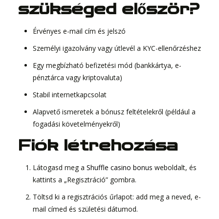
szükséged először?
Érvényes e-mail cím és jelszó
Személyi igazolvány vagy útlevél a KYC-ellenőrzéshez
Egy megbízható befizetési mód (bankkártya, e-
pénztárca vagy kriptovaluta)
Stabil internetkapcsolat
Alapvető ismeretek a bónusz feltételekről (például a
fogadási követelményekről)
Fiók létrehozása
Látogasd meg a
Shuffle casino bonus
weboldalt, és
kattints a „Regisztráció” gombra.
Töltsd ki a regisztrációs űrlapot: add meg a neved, e-
mail címed és születési dátumod.