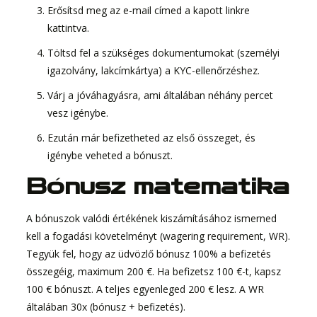
Erősítsd meg az e-mail címed a kapott linkre
kattintva.
Töltsd fel a szükséges dokumentumokat (személyi
igazolvány, lakcímkártya) a KYC-ellenőrzéshez.
Várj a jóváhagyásra, ami általában néhány percet
vesz igénybe.
Ezután már befizetheted az első összeget, és
igénybe veheted a bónuszt.
Bónusz matematika
A bónuszok valódi értékének kiszámításához ismerned
kell a fogadási követelményt (wagering requirement, WR).
Tegyük fel, hogy az üdvözlő bónusz 100% a befizetés
összegéig, maximum 200 €. Ha befizetsz 100 €-t, kapsz
100 € bónuszt. A teljes egyenleged 200 € lesz. A WR
általában 30x (bónusz + befizetés).