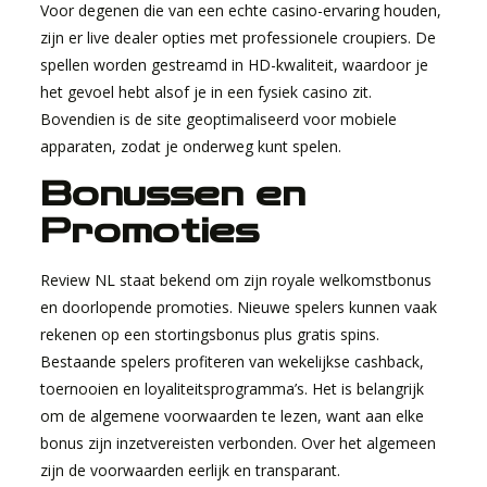
Voor degenen die van een echte casino-ervaring houden,
zijn er live dealer opties met professionele croupiers. De
spellen worden gestreamd in HD-kwaliteit, waardoor je
het gevoel hebt alsof je in een fysiek casino zit.
Bovendien is de site geoptimaliseerd voor mobiele
apparaten, zodat je onderweg kunt spelen.
Bonussen en
Promoties
Review NL staat bekend om zijn royale welkomstbonus
en doorlopende promoties. Nieuwe spelers kunnen vaak
rekenen op een stortingsbonus plus gratis spins.
Bestaande spelers profiteren van wekelijkse cashback,
toernooien en loyaliteitsprogramma’s. Het is belangrijk
om de algemene voorwaarden te lezen, want aan elke
bonus zijn inzetvereisten verbonden. Over het algemeen
zijn de voorwaarden eerlijk en transparant.