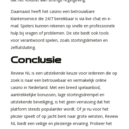
Daarnaast heeft het casino een betrouwbare
klantenservice die 24/7 bereikbaar is via live chat en e-
mail. Spelers kunnen rekenen op snelle en professionele
hulp bij vragen of problemen. De site biedt ook tools
voor verantwoord spelen, zoals stortingslimieten en
zelfuitsluiting.
Conclusie
Review NL is een uitstekende keuze voor iedereen die op
zoek is naar een betrouwbaar en vermakelijk online
casino in Nederland. Met een breed spelaanbod,
aantrekkelijke bonussen, lage stortingsdrempel en
uitstekende beveiliging, is het geen verrassing dat het
platform steeds populairder wordt. Of je nu voor het
plezier speelt of op jacht bent naar grote winsten, Review
NL biedt een veilige en plezierige ervaring. Probeer het