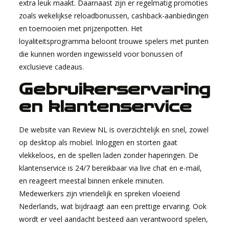
extra leuk maakt. Daarnaast zijn er regelmatig promoties
zoals wekelijkse reloadbonussen, cashback-aanbiedingen
en toernooien met prijzenpotten. Het
loyaliteitsprogramma beloont trouwe spelers met punten
die kunnen worden ingewisseld voor bonussen of
exclusieve cadeaus.
Gebruikerservaring
en klantenservice
De website van Review NL is overzichtelijk en snel, zowel
op desktop als mobiel. Inloggen en storten gaat
vlekkeloos, en de spellen laden zonder haperingen. De
klantenservice is 24/7 bereikbaar via live chat en e-mail,
en reageert meestal binnen enkele minuten.
Medewerkers zijn vriendelijk en spreken vloeiend
Nederlands, wat bijdraagt aan een prettige ervaring. Ook
wordt er veel aandacht besteed aan verantwoord spelen,