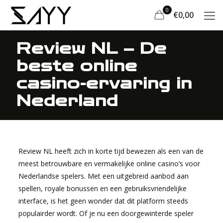
0
€0,00
Review NL – De
beste online
casino-ervaring in
Nederland
Review NL heeft zich in korte tijd bewezen als een van de
meest betrouwbare en vermakelijke online casino’s voor
Nederlandse spelers. Met een uitgebreid aanbod aan
spellen, royale bonussen en een gebruiksvriendelijke
interface, is het geen wonder dat dit platform steeds
populairder wordt. Of je nu een doorgewinterde speler