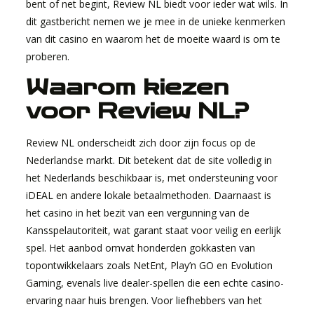
bent of net begint, Review NL biedt voor ieder wat wils. In
dit gastbericht nemen we je mee in de unieke kenmerken
van dit casino en waarom het de moeite waard is om te
proberen.
Waarom kiezen
voor Review NL?
Review NL onderscheidt zich door zijn focus op de
Nederlandse markt. Dit betekent dat de site volledig in
het Nederlands beschikbaar is, met ondersteuning voor
iDEAL en andere lokale betaalmethoden. Daarnaast is
het casino in het bezit van een vergunning van de
Kansspelautoriteit, wat garant staat voor veilig en eerlijk
spel. Het aanbod omvat honderden gokkasten van
topontwikkelaars zoals NetEnt, Play’n GO en Evolution
Gaming, evenals live dealer-spellen die een echte casino-
ervaring naar huis brengen. Voor liefhebbers van het