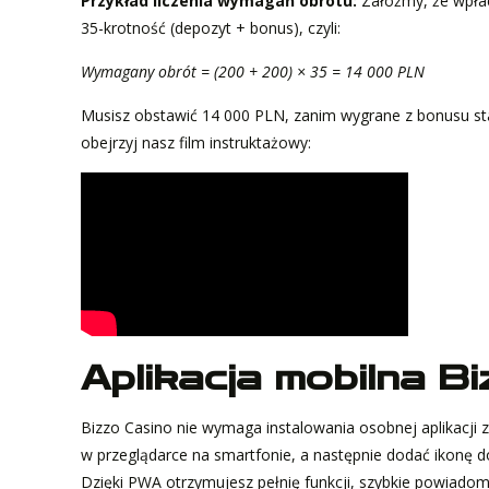
Przykład liczenia wymagań obrotu:
Załóżmy, że wpła
35-krotność (depozyt + bonus), czyli:
Wymagany obrót = (200 + 200) × 35 = 14 000 PLN
Musisz obstawić 14 000 PLN, zanim wygrane z bonusu stan
obejrzyj nasz film instruktażowy:
Aplikacja mobilna B
Bizzo Casino nie wymaga instalowania osobnej aplikacji 
w przeglądarce na smartfonie, a następnie dodać ikonę 
Dzięki PWA otrzymujesz pełnię funkcji, szybkie powiado