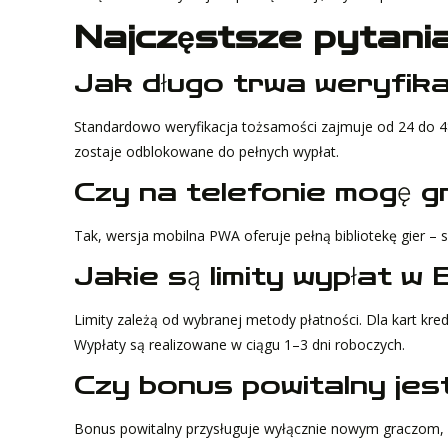
Najczęstsze pytani
Jak długo trwa weryfika
Standardowo weryfikacja tożsamości zajmuje od 24 do 48
zostaje odblokowane do pełnych wypłat.
Czy na telefonie mogę 
Tak, wersja mobilna PWA oferuje pełną bibliotekę gier – 
Jakie są limity wypłat w
Limity zależą od wybranej metody płatności. Dla kart k
Wypłaty są realizowane w ciągu 1–3 dni roboczych.
Czy bonus powitalny jes
Bonus powitalny przysługuje wyłącznie nowym graczom, 