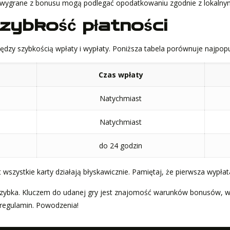
e wygrane z bonusu mogą podlegać opodatkowaniu zgodnie z lokaln
zybkość płatności
dzy szybkością wpłaty i wypłaty. Poniższa tabela porównuje najpopu
Czas wpłaty
Natychmiast
Natychmiast
do 24 godzin
at wszystkie karty działają błyskawicznie. Pamiętaj, że pierwsza wyp
 szybka. Kluczem do udanej gry jest znajomość warunków bonusów, w
 regulamin. Powodzenia!