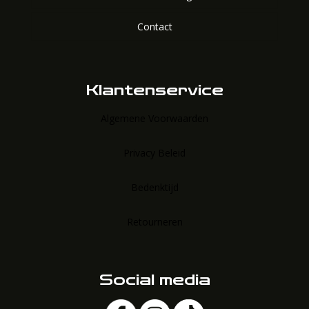
Contact
Hoodies
Caps
Klantenservice
Stickers
Algemene Voorwaarden
Wandpanelen
Privacy Beleid
Bedenktijd
Retourneren
Social media