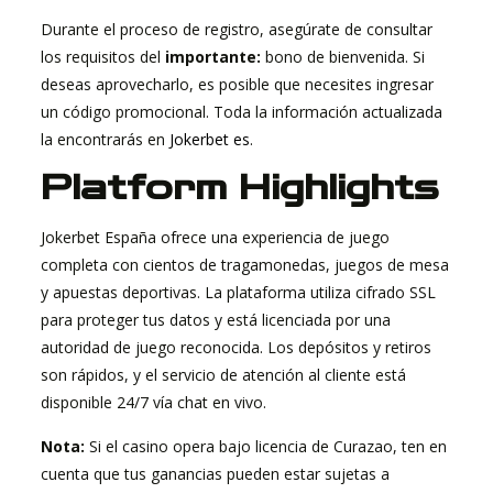
Durante el proceso de registro, asegúrate de consultar
los requisitos del
importante:
bono de bienvenida. Si
deseas aprovecharlo, es posible que necesites ingresar
un código promocional. Toda la información actualizada
la encontrarás en
Jokerbet es
.
Platform Highlights
Jokerbet España ofrece una experiencia de juego
completa con cientos de tragamonedas, juegos de mesa
y apuestas deportivas. La plataforma utiliza cifrado SSL
para proteger tus datos y está licenciada por una
autoridad de juego reconocida. Los depósitos y retiros
son rápidos, y el servicio de atención al cliente está
disponible 24/7 vía chat en vivo.
Nota:
Si el casino opera bajo licencia de Curazao, ten en
cuenta que tus ganancias pueden estar sujetas a