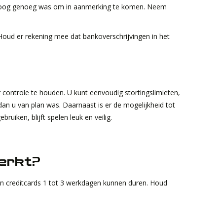
ng hoog genoeg was om in aanmerking te komen. Neem
Houd er rekening mee dat bankoverschrijvingen in het
controle te houden. U kunt eenvoudig stortingslimieten,
 dan u van plan was. Daarnaast is er de mogelijkheid tot
uiken, blijft spelen leuk en veilig.
erkt?
 en creditcards 1 tot 3 werkdagen kunnen duren. Houd