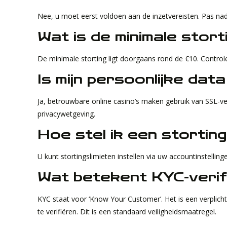
Nee, u moet eerst voldoen aan de inzetvereisten. Pas nad
Wat is de minimale stort
De minimale storting ligt doorgaans rond de €10. Contr
Is mijn persoonlijke data 
Ja, betrouwbare online casino’s maken gebruik van SSL-ve
privacywetgeving.
Hoe stel ik een stortings
U kunt stortingslimieten instellen via uw accountinstelli
Wat betekent KYC-verif
KYC staat voor ‘Know Your Customer’. Het is een verplich
te verifiëren. Dit is een standaard veiligheidsmaatregel.