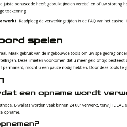
de juiste bonuscode heeft gebruikt (indien vereist) en of uw storti
ge toekenning.
verwerkt.
Raadpleeg de verwerkingstijden in de FAQ van het casino. 
woord spelen
traal. Maak gebruik van de ingebouwde tools om uw spelgedrag onder 
nstellingen. Deze limieten voorkomen dat u meer geld of tijd besteedt
 of permanent, mocht u een pauze nodig hebben. Door deze tools te gebr
n
ordat een opname wordt verw
ethode. E-wallets worden vaak binnen 24 uur verwerkt, terwijl iDEAL
rste opname.
 opnemen?