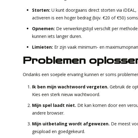
Storten:
U kunt doorgaans direct storten via iDEAL, 
activeren is een hoger bedrag (bijv. €20 of €50) soms 
Opnemen:
De verwerkingstijd verschilt per methode
kunnen iets langer duren.
Limieten:
Er zijn vaak minimum- en maximumopname
Problemen oplosse
Ondanks een soepele ervaring kunnen er soms problemen o
Ik ben mijn wachtwoord vergeten.
Gebruik de opt
Kies een sterk nieuw wachtwoord.
Mijn spel laadt niet.
Dit kan komen door een veroud
andere browser.
Mijn uitbetaling wordt afgewezen.
De meest voor
geüpload en goedgekeurd.