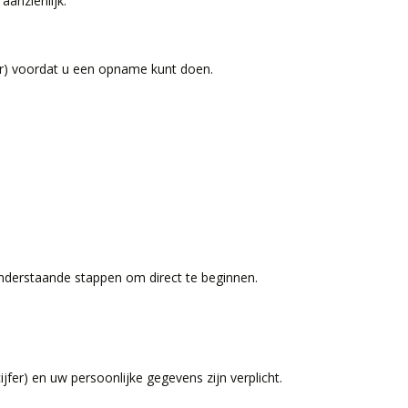
aanzienlijk.
omer) voordat u een opname kunt doen.
onderstaande stappen om direct te beginnen.
jfer) en uw persoonlijke gegevens zijn verplicht.