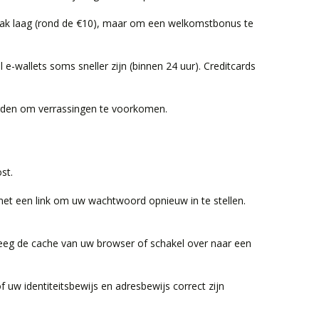
 vaak laag (rond de €10), maar om een welkomstbonus te
-wallets soms sneller zijn (binnen 24 uur). Creditcards
rden om verrassingen te voorkomen.
st.
met een link om uw wachtwoord opnieuw in te stellen.
leeg de cache van uw browser of schakel over naar een
uw identiteitsbewijs en adresbewijs correct zijn