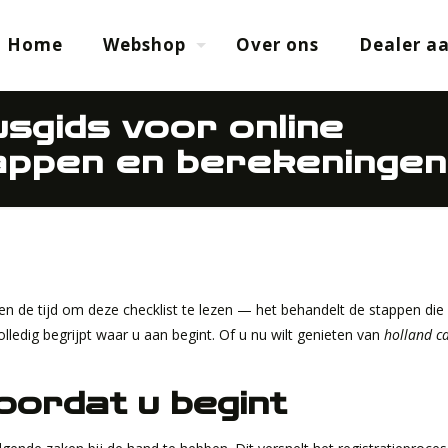
Home
Webshop
Over ons
Dealer a
sgids voor online
tappen en berekeningen
uten de tijd om deze checklist te lezen — het behandelt de stappen d
olledig begrijpt waar u aan begint. Of u nu wilt genieten van
holland c
oordat u begint