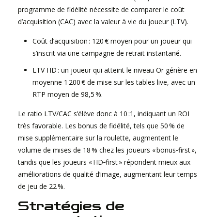
programme de fidélité nécessite de comparer le coût
d’acquisition (CAC) avec la valeur à vie du joueur (LTV).
Coût d’acquisition : 120 € moyen pour un joueur qui
s’inscrit via une campagne de retrait instantané.
LTV HD : un joueur qui atteint le niveau Or génère en
moyenne 1 200 € de mise sur les tables live, avec un
RTP moyen de 98,5 %.
Le ratio LTV/CAC s’élève donc à 10 :1, indiquant un ROI
très favorable. Les bonus de fidélité, tels que 50 % de
mise supplémentaire sur la roulette, augmentent le
volume de mises de 18 % chez les joueurs « bonus‑first »,
tandis que les joueurs « HD‑first » répondent mieux aux
améliorations de qualité d’image, augmentant leur temps
de jeu de 22 %.
Stratégies de