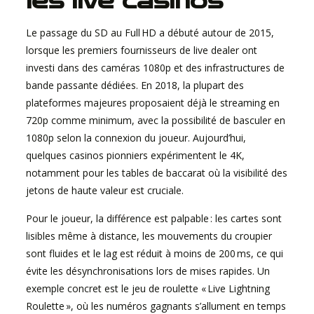
les live casinos
Le passage du SD au Full HD a débuté autour de 2015,
lorsque les premiers fournisseurs de live dealer ont
investi dans des caméras 1080p et des infrastructures de
bande passante dédiées. En 2018, la plupart des
plateformes majeures proposaient déjà le streaming en
720p comme minimum, avec la possibilité de basculer en
1080p selon la connexion du joueur. Aujourd’hui,
quelques casinos pionniers expérimentent le 4K,
notamment pour les tables de baccarat où la visibilité des
jetons de haute valeur est cruciale.
Pour le joueur, la différence est palpable : les cartes sont
lisibles même à distance, les mouvements du croupier
sont fluides et le lag est réduit à moins de 200 ms, ce qui
évite les désynchronisations lors de mises rapides. Un
exemple concret est le jeu de roulette « Live Lightning
Roulette », où les numéros gagnants s’allument en temps