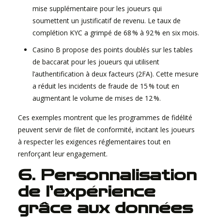
mise supplémentaire pour les joueurs qui
soumettent un justificatif de revenu. Le taux de
complétion KYC a grimpé de 68 % à 92 % en six mois.
Casino B propose des points doublés sur les tables
de baccarat pour les joueurs qui utilisent
l’authentification à deux facteurs (2FA). Cette mesure
a réduit les incidents de fraude de 15 % tout en
augmentant le volume de mises de 12 %.
Ces exemples montrent que les programmes de fidélité
peuvent servir de filet de conformité, incitant les joueurs
à respecter les exigences réglementaires tout en
renforçant leur engagement.
6. Personnalisation
de l’expérience
grâce aux données