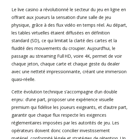
Le live casino a révolutionné le secteur du jeu en ligne en
offrant aux joueurs la sensation d’une salle de jeu
physique, grâce à des flux vidéo en temps réel. Au départ,
les tables virtuelles étaient diffusées en définition
standard (SD), ce qui limitait la clarté des cartes et la
fluidité des mouvements du croupier. Aujourd’hui, le
passage au streaming Full HD, voire 4K, permet de voir
chaque jeton, chaque carte et chaque geste du dealer
avec une netteté impressionnante, créant une immersion
quasi‑réelle.
Cette évolution technique s’accompagne d’un double
enjeu : d’une part, proposer une expérience visuelle
premium qui fidélise les joueurs exigeants, et d’autre part,
garantir que chaque flux respecte les exigences
réglementaires imposées par les autorités de jeu. Les
opérateurs doivent donc concilier investissement
matériel, conformité légale et stratégies de rétention. Un