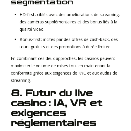
segmentation
HD‑first : ciblés avec des améliorations de streaming,
des caméras supplémentaires et des bonus liés à la
qualité vidéo.
Bonus‑first : incités par des offres de cash‑back, des
tours gratuits et des promotions à durée limitée.
En combinant ces deux approches, les casinos peuvent
maximiser le volume de mises tout en maintenant la
conformité grâce aux exigences de KYC et aux audits de
streaming.
8. Futur du live
casino : IA, VR et
exigences
réglementaires