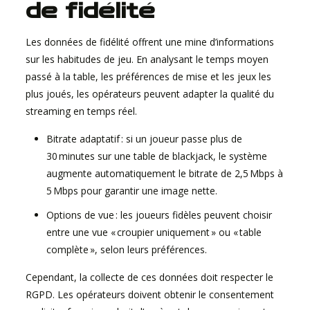
de fidélité
Les données de fidélité offrent une mine d’informations
sur les habitudes de jeu. En analysant le temps moyen
passé à la table, les préférences de mise et les jeux les
plus joués, les opérateurs peuvent adapter la qualité du
streaming en temps réel.
Bitrate adaptatif : si un joueur passe plus de
30 minutes sur une table de blackjack, le système
augmente automatiquement le bitrate de 2,5 Mbps à
5 Mbps pour garantir une image nette.
Options de vue : les joueurs fidèles peuvent choisir
entre une vue « croupier uniquement » ou « table
complète », selon leurs préférences.
Cependant, la collecte de ces données doit respecter le
RGPD. Les opérateurs doivent obtenir le consentement