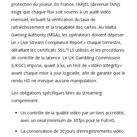
protection du joueur. En France, l’ARJEL (devenue l’ANJ)
exige que chaque flux soit soumis à un audit vidéo
mensuel, incluant la vérification du taux de
rafraîchissement et la traçabilité des cartes. Au Malta
Gaming Authority (MGA), les opérateurs doivent déposer
un « Live Stream Compliance Report » chaque trimestre,
détaillant les certificats SSL/TLS utilisés et les procédures
de contrôle de la latence. Le UK Gambling Commission
(UKGC) impose, quant à lui, un test de « Video Integrity »
avant chaque mise à jour logicielle, afin de garantir que le
rendu HD ne masque aucune manipulation.
Les obligations spécifiques liées au streaming
comprennent :
Un contrôle de la qualité vidéo par un tiers accrédité,
avec un seuil minimum de 30 fps pour le Full HD.
La conservation de 30 jours d’enregistrements vidéo