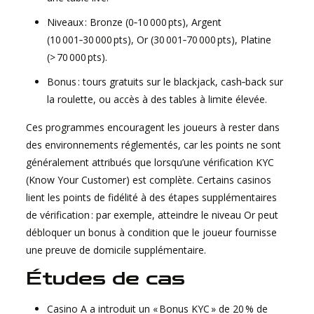
Niveaux : Bronze (0‑10 000 pts), Argent
(10 001‑30 000 pts), Or (30 001‑70 000 pts), Platine
(> 70 000 pts).
Bonus : tours gratuits sur le blackjack, cash‑back sur
la roulette, ou accès à des tables à limite élevée.
Ces programmes encouragent les joueurs à rester dans
des environnements réglementés, car les points ne sont
généralement attribués que lorsqu’une vérification KYC
(Know Your Customer) est complète. Certains casinos
lient les points de fidélité à des étapes supplémentaires
de vérification : par exemple, atteindre le niveau Or peut
débloquer un bonus à condition que le joueur fournisse
une preuve de domicile supplémentaire.
Études de cas
Casino A a introduit un « Bonus KYC » de 20 % de