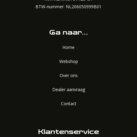
BTW-nummer: NL206050999B01
Ga naar…
Home
Webshop
Over ons
Velgen
Dealer aanvraag
Accessoires
Contact
Hoodies
Caps
Klantenservice
Stickers