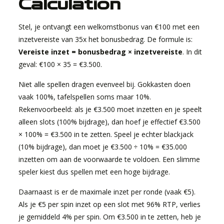
Calculation
Stel, je ontvangt een welkomstbonus van €100 met een
inzetvereiste van 35x het bonusbedrag. De formule is:
Vereiste inzet = bonusbedrag × inzetvereiste
. In dit
geval: €100 × 35 = €3.500.
Niet alle spellen dragen evenveel bij. Gokkasten doen
vaak 100%, tafelspellen soms maar 10%.
Rekenvoorbeeld: als je €3.500 moet inzetten en je speelt
alleen slots (100% bijdrage), dan hoef je effectief €3.500
× 100% = €3.500 in te zetten. Speel je echter blackjack
(10% bijdrage), dan moet je €3.500 ÷ 10% = €35.000
inzetten om aan de voorwaarde te voldoen. Een slimme
speler kiest dus spellen met een hoge bijdrage.
Daarnaast is er de maximale inzet per ronde (vaak €5).
Als je €5 per spin inzet op een slot met 96% RTP, verlies
je gemiddeld 4% per spin. Om €3.500 in te zetten, heb je