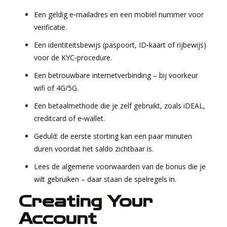
Een geldig e‑mailadres en een mobiel nummer voor
verificatie.
Een identiteitsbewijs (paspoort, ID‑kaart of rijbewijs)
voor de KYC‑procedure.
Een betrouwbare internetverbinding – bij voorkeur
wifi of 4G/5G.
Een betaalmethode die je zelf gebruikt, zoals iDEAL,
creditcard of e‑wallet.
Geduld: de eerste storting kan een paar minuten
duren voordat het saldo zichtbaar is.
Lees de algemene voorwaarden van de bonus die je
wilt gebruiken – daar staan de spelregels in.
Creating Your
Account