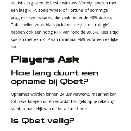
statistisch gezien de beste winkans. Vermijd spellen met
een laag RTP, zoals ‘Wheel of Fortune’ of sommige
progressieve jackpots, die vaak onder de 90% duiken.
Tafelspellen zoals blackjack (met de juiste strategie)
hebben ook een hoog RTP van rond de 99,5%. Kies altijd
spellen met een RTP van minimaal 96% voor een eerlijke
kans.
Players Ask
Hoe lang duurt een
opname bij Qbet?
Opnames worden binnen 24 uur verwerkt, maar het kan
tot 5 werkdagen duren voordat het geld op je rekening
staat, afhankelijk van de betaalmethode.
Is Qbet veilig?