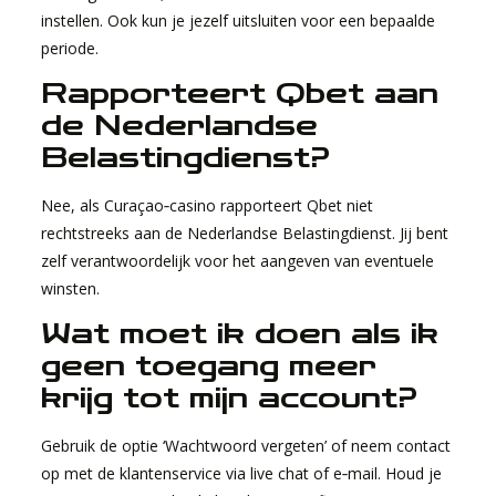
instellen. Ook kun je jezelf uitsluiten voor een bepaalde
periode.
Rapporteert Qbet aan
de Nederlandse
Belastingdienst?
Nee, als Curaçao‑casino rapporteert Qbet niet
rechtstreeks aan de Nederlandse Belastingdienst. Jij bent
zelf verantwoordelijk voor het aangeven van eventuele
winsten.
Wat moet ik doen als ik
geen toegang meer
krijg tot mijn account?
Gebruik de optie ‘Wachtwoord vergeten’ of neem contact
op met de klantenservice via live chat of e‑mail. Houd je