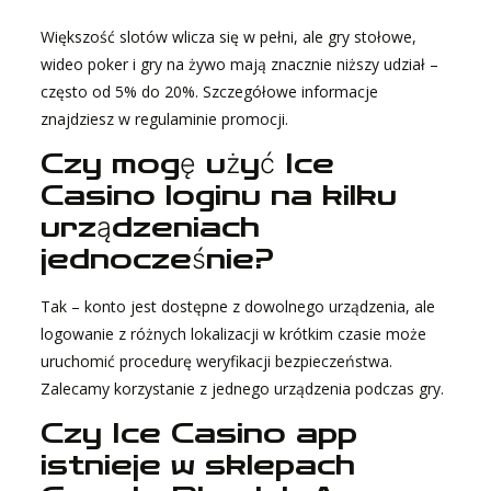
Większość slotów wlicza się w pełni, ale gry stołowe,
wideo poker i gry na żywo mają znacznie niższy udział –
często od 5% do 20%. Szczegółowe informacje
znajdziesz w regulaminie promocji.
Czy mogę użyć Ice
Casino loginu na kilku
urządzeniach
jednocześnie?
Tak – konto jest dostępne z dowolnego urządzenia, ale
logowanie z różnych lokalizacji w krótkim czasie może
uruchomić procedurę weryfikacji bezpieczeństwa.
Zalecamy korzystanie z jednego urządzenia podczas gry.
Czy Ice Casino app
istnieje w sklepach