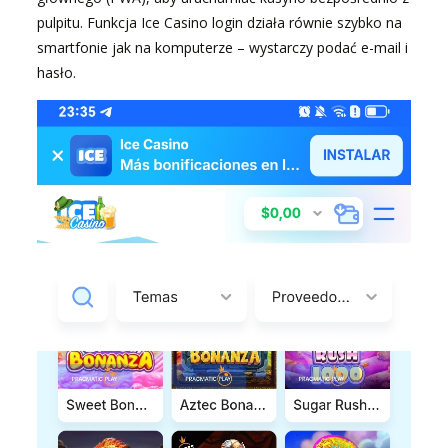
pulpitu. Funkcja Ice Casino login działa równie szybko na
smartfonie jak na komputerze – wystarczy podać e-mail i
hasło.