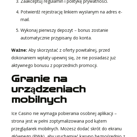
Zaakceptuj regulamin i politykę prywatności.
Potwierdź rejestrację linkiem wysłanym na adres e-
mail.
Wykonaj pierwszy depozyt – bonus zostanie
automatycznie przypisany do konta.
Ważne:
Aby skorzystać z oferty powitalnej, przed
dokonaniem wpłaty upewnij się, że nie posiadasz już
aktywnego bonusu z poprzednich promocji.
Granie na
urządzeniach
mobilnych
Ice Casino nie wymaga pobierania osobnej aplikacji –
strona jest w pełni zoptymalizowana pod kątem
przeglądarek mobilnych. Możesz dodać skrót do ekranu
głównego (PWA), aby uruchamiać kasyno bezpośrednio z