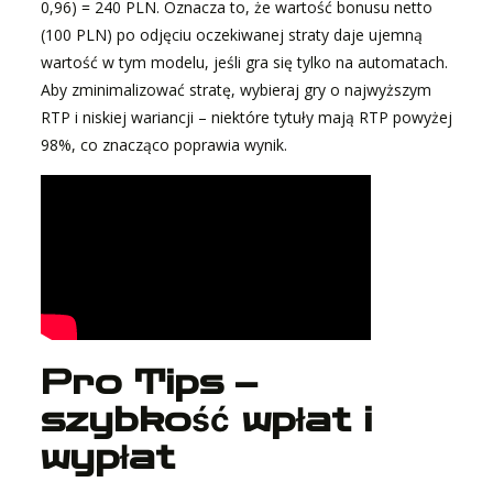
0,96) = 240 PLN. Oznacza to, że wartość bonusu netto
(100 PLN) po odjęciu oczekiwanej straty daje ujemną
wartość w tym modelu, jeśli gra się tylko na automatach.
Aby zminimalizować stratę, wybieraj gry o najwyższym
RTP i niskiej wariancji – niektóre tytuły mają RTP powyżej
98%, co znacząco poprawia wynik.
Pro Tips –
szybkość wpłat i
wypłat