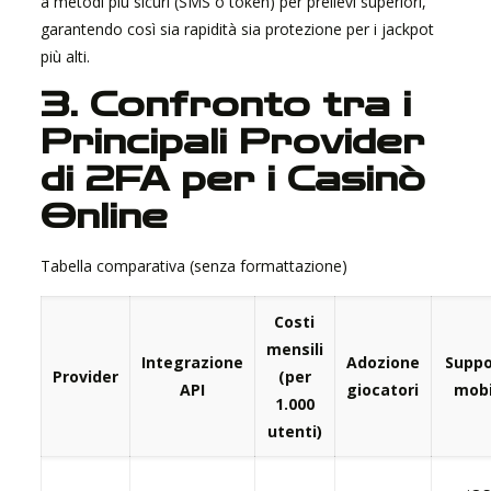
a metodi più sicuri (SMS o token) per prelievi superiori,
garantendo così sia rapidità sia protezione per i jackpot
più alti.
3. Confronto tra i
Principali Provider
di 2FA per i Casinò
Online
Tabella comparativa (senza formattazione)
Costi
mensili
Integrazione
Adozione
Suppo
Provider
(per
API
giocatori
mobi
1.000
utenti)