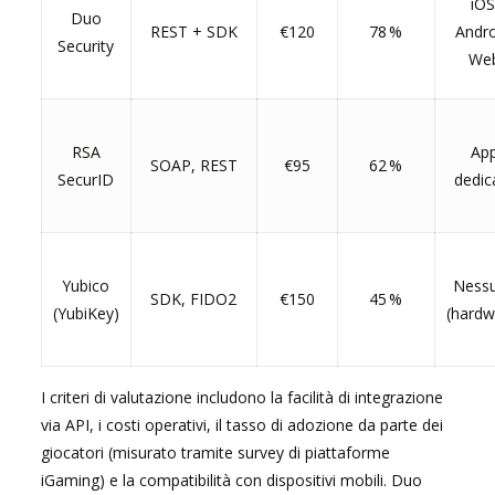
iOS
Duo
REST + SDK
€120
78 %
Andro
Security
We
RSA
Ap
SOAP, REST
€95
62 %
SecurID
dedic
Yubico
Ness
SDK, FIDO2
€150
45 %
(YubiKey)
(hardw
I criteri di valutazione includono la facilità di integrazione
via API, i costi operativi, il tasso di adozione da parte dei
giocatori (misurato tramite survey di piattaforme
iGaming) e la compatibilità con dispositivi mobili. Duo