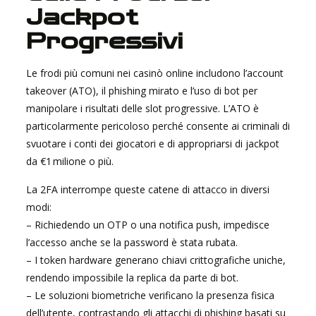
Jackpot
Progressivi
Le frodi più comuni nei casinò online includono l’account
takeover (ATO), il phishing mirato e l’uso di bot per
manipolare i risultati delle slot progressive. L’ATO è
particolarmente pericoloso perché consente ai criminali di
svuotare i conti dei giocatori e di appropriarsi di jackpot
da €1 milione o più.
La 2FA interrompe queste catene di attacco in diversi
modi:
– Richiedendo un OTP o una notifica push, impedisce
l’accesso anche se la password è stata rubata.
– I token hardware generano chiavi crittografiche uniche,
rendendo impossibile la replica da parte di bot.
– Le soluzioni biometriche verificano la presenza fisica
dell’utente, contrastando gli attacchi di phishing basati su