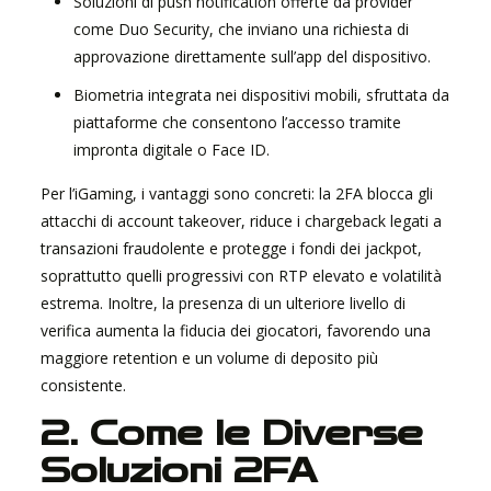
Soluzioni di push notification offerte da provider
come Duo Security, che inviano una richiesta di
approvazione direttamente sull’app del dispositivo.
Biometria integrata nei dispositivi mobili, sfruttata da
piattaforme che consentono l’accesso tramite
impronta digitale o Face ID.
Per l’iGaming, i vantaggi sono concreti: la 2FA blocca gli
attacchi di account takeover, riduce i chargeback legati a
transazioni fraudolente e protegge i fondi dei jackpot,
soprattutto quelli progressivi con RTP elevato e volatilità
estrema. Inoltre, la presenza di un ulteriore livello di
verifica aumenta la fiducia dei giocatori, favorendo una
maggiore retention e un volume di deposito più
consistente.
2. Come le Diverse
Soluzioni 2FA