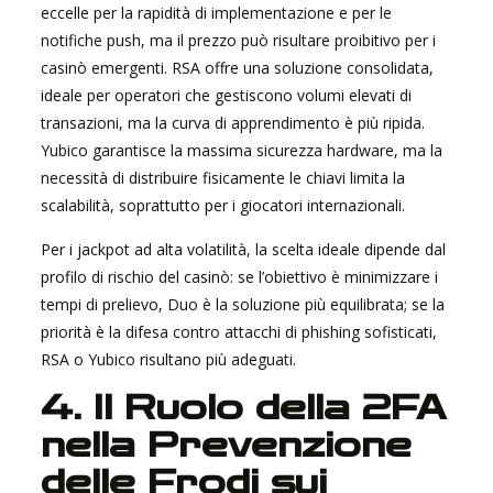
eccelle per la rapidità di implementazione e per le
notifiche push, ma il prezzo può risultare proibitivo per i
casinò emergenti. RSA offre una soluzione consolidata,
ideale per operatori che gestiscono volumi elevati di
transazioni, ma la curva di apprendimento è più ripida.
Yubico garantisce la massima sicurezza hardware, ma la
necessità di distribuire fisicamente le chiavi limita la
scalabilità, soprattutto per i giocatori internazionali.
Per i jackpot ad alta volatilità, la scelta ideale dipende dal
profilo di rischio del casinò: se l’obiettivo è minimizzare i
tempi di prelievo, Duo è la soluzione più equilibrata; se la
priorità è la difesa contro attacchi di phishing sofisticati,
RSA o Yubico risultano più adeguati.
4. Il Ruolo della 2FA
nella Prevenzione
delle Frodi sui