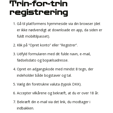
Trin-for-trin
registrering
Gå til platformens hjemmeside via din browser (det
er ikke nødvendigt at downloade en app, da siden er
fuldt mobiltilpasset).
Klik på “Opret konto” eller “Registrer”.
Udfyld formularen med dit fulde navn, e-mail,
fødselsdato og bopælsadresse.
Opret en adgangskode med mindst 8 tegn, der
indeholder både bogstaver og tal.
Vælg din foretrukne valuta (typisk DKK).
Accepter vilkårene og bekræft, at du er over 18 år.
Bekræft din e-mail via det link, du modtager i
indbakken.