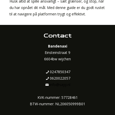
Husk altid at spille ansvarligt – sæt grænser, og stop, når
du har opnået dit mål. Med denne guide er du godt rustet
til at navigere på platformen trygt og effektivt.
Contact
Bandenaxi
Einsteinstraat 9
6604bw wijchen
0247850347
0620022057
info@sayy.nl
KVK-nummer: 57728461
BTW-nummer: NL206050999B01