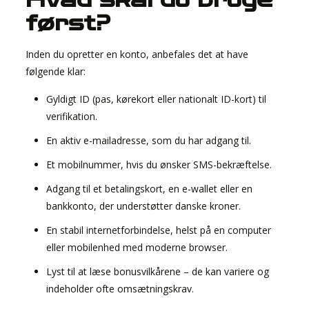
Hvad skal du bruge
først?
Inden du opretter en konto, anbefales det at have
følgende klar:
Gyldigt ID (pas, kørekort eller nationalt ID-kort) til
verifikation.
En aktiv e-mailadresse, som du har adgang til.
Et mobilnummer, hvis du ønsker SMS-bekræftelse.
Adgang til et betalingskort, en e-wallet eller en
bankkonto, der understøtter danske kroner.
En stabil internetforbindelse, helst på en computer
eller mobilenhed med moderne browser.
Lyst til at læse bonusvilkårene – de kan variere og
indeholder ofte omsætningskrav.