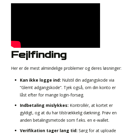
Fejlfinding
Her er de mest almindelige problemer og deres løsninger:
Kan ikke logge ind:
Nulstil din adgangskode via
“Glemt adgangskode”. Tjek også, om din konto er
låst efter for mange login-forsøg.
Indbetaling mislykkes:
Kontrollér, at kortet er
gyldigt, og at du har tilstrækkelig dækning. Prøv en
anden betalingsmetode som f.eks. en e-wallet.
Verifikation tager lang tid:
Sørg for at uploade