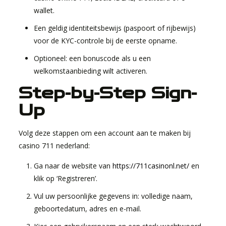
wallet.
Een geldig identiteitsbewijs (paspoort of rijbewijs)
voor de KYC-controle bij de eerste opname.
Optioneel: een bonuscode als u een
welkomstaanbieding wilt activeren.
Step-by-Step Sign-
Up
Volg deze stappen om een account aan te maken bij
casino 711 nederland:
Ga naar de website van
https://711casinonl.net/
en
klik op ‘Registreren’.
Vul uw persoonlijke gegevens in: volledige naam,
geboortedatum, adres en e-mail.