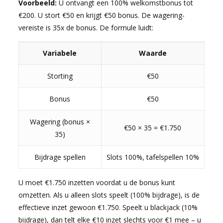
Voorbeeld:
U ontvangt een 100% welkomstbonus tot
€200. U stort €50 en krijgt €50 bonus. De wagering-
vereiste is 35x de bonus. De formule luidt:
Variabele
Waarde
Storting
€50
Bonus
€50
Wagering (bonus ×
€50 × 35 = €1.750
35)
Bijdrage spellen
Slots 100%, tafelspellen 10%
U moet €1.750 inzetten voordat u de bonus kunt
omzetten. Als u alleen slots speelt (100% bijdrage), is de
effectieve inzet gewoon €1.750. Speelt u blackjack (10%
bijdrage), dan telt elke €10 inzet slechts voor €1 mee – u