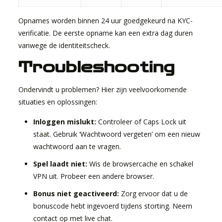
Opnames worden binnen 24 uur goedgekeurd na KYC-
verificatie. De eerste opname kan een extra dag duren
vanwege de identiteitscheck.
Troubleshooting
Ondervindt u problemen? Hier zijn veelvoorkomende
situaties en oplossingen:
Inloggen mislukt:
Controleer of Caps Lock uit
staat. Gebruik ‘Wachtwoord vergeten’ om een nieuw
wachtwoord aan te vragen.
Spel laadt niet:
Wis de browsercache en schakel
VPN uit. Probeer een andere browser.
Bonus niet geactiveerd:
Zorg ervoor dat u de
bonuscode hebt ingevoerd tijdens storting. Neem
contact op met live chat.