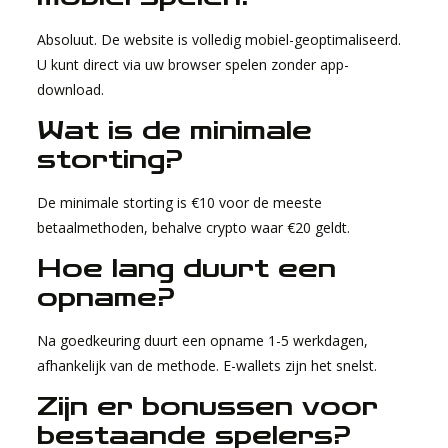
Absoluut. De website is volledig mobiel-geoptimaliseerd.
U kunt direct via uw browser spelen zonder app-
download.
Wat is de minimale
storting?
De minimale storting is €10 voor de meeste
betaalmethoden, behalve crypto waar €20 geldt.
Hoe lang duurt een
opname?
Na goedkeuring duurt een opname 1-5 werkdagen,
afhankelijk van de methode. E-wallets zijn het snelst.
Zijn er bonussen voor
bestaande spelers?