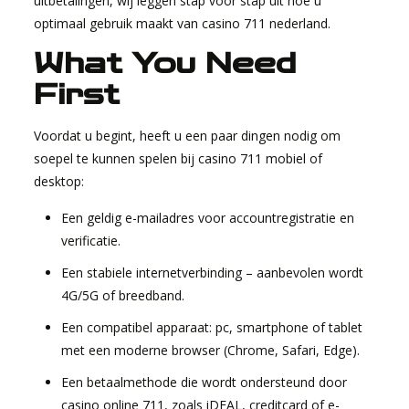
uitbetalingen, wij leggen stap voor stap uit hoe u
optimaal gebruik maakt van casino 711 nederland.
What You Need
First
Voordat u begint, heeft u een paar dingen nodig om
soepel te kunnen spelen bij casino 711 mobiel of
desktop:
Een geldig e-mailadres voor accountregistratie en
verificatie.
Een stabiele internetverbinding – aanbevolen wordt
4G/5G of breedband.
Een compatibel apparaat: pc, smartphone of tablet
met een moderne browser (Chrome, Safari, Edge).
Een betaalmethode die wordt ondersteund door
casino online 711, zoals iDEAL, creditcard of e-